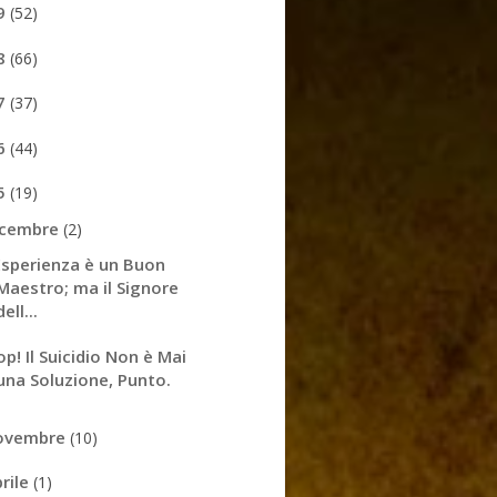
9
(52)
8
(66)
7
(37)
6
(44)
5
(19)
icembre
(2)
Esperienza è un Buon
Maestro; ma il Signore
dell...
op! Il Suicidio Non è Mai
una Soluzione, Punto.
ovembre
(10)
prile
(1)