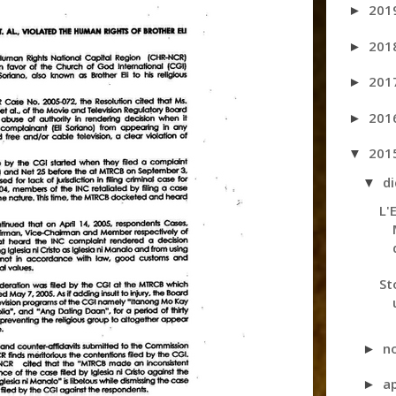
201
►
201
►
201
►
201
►
201
▼
d
▼
L'
St
n
►
a
►