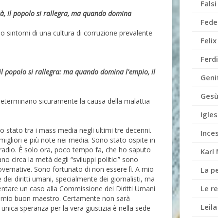
Falsi
tà, il popolo si rallegra, ma quando domina
Fede
o sintomi di una cultura di corruzione prevalente
Feli
Ferd
il popolo si rallegra: ma quando domina l'empio, il
Genit
Gesù
 determinano sicuramente la causa della malattia
Igles
o stato tra i mass media negli ultimi tre decenni.
Ince
migliori e più note nei media. Sono stato ospite in
e radio. È solo ora, poco tempo fa, che ho saputo
Karl
no circa la metà degli “sviluppi politici” sono
overnative. Sono fortunato di non essere lì. A mio
La p
 dei diritti umani, specialmente dei giornalisti, ma
Le re
entare un caso alla Commissione dei Diritti Umani
l mio buon maestro. Certamente non sarà
Leil
unica speranza per la vera giustizia è nella sede