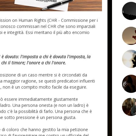
mmission on Human Rights (CHR - Commissione per i
, conosco commissari nel CHR che sono imparziali
pi e integrità. Essi meritano il più alto encomio
 è dovuto: l'imposta a chi è dovuta l'imposta, la
 chi il timore; l'onore a chi l'onore.
posizione di un caso mentre si è circondati da
 a maggior ragione, se questi predicatori influenti
, non è un compito molto facile da eseguire.
uò essere immediatamente giustamente
ladro. Una persona onesta (e non un ladro) è
 c'è la possibilità di farlo. Una persona che è
nche sotto pressione è un persona giusta.
e di coloro che hanno gestito la mia petizione
iso di favoreggiare me contro un ufficiale del