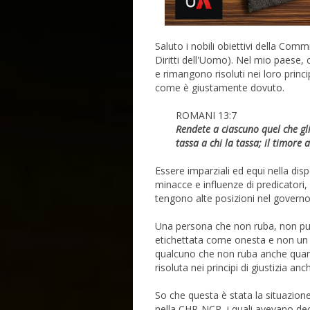
Saluto i nobili obiettivi della Co
Diritti dell'Uomo). Nel mio paese
e rimangono risoluti nei loro princi
come è giustamente dovuto.
ROMANI 13:7
Rendete a ciascuno quel che gli
tassa a chi la tassa; il timore a
Essere imparziali ed equi nella dis
minacce e influenze di predicatori,
tengono alte posizioni nel governo
Una persona che non ruba, non p
etichettata come onesta e non un 
qualcuno che non ruba anche quando
risoluta nei principi di giustizia a
So che questa è stata la situazion
nella CHR-NCR, i quali avevano dec