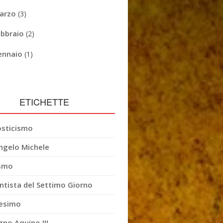
arzo
(3)
ebbraio
(2)
ennaio
(1)
ETICHETTE
sticismo
ngelo Michele
smo
ntista del Settimo Giorno
esimo
gno Aquino III