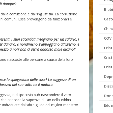
gli dunque?
Bibb
dalla corruzione e dall'ingiustizia. La corruzione
Catt
ni comuni. Esse provengono da funzionari e
Chin
COVI
esenti, i suoi sacerdoti insegnano per un salario, i
per danaro, e nondimeno s'appoggiano all'Eterno, e
Cris
 mezzo a noi? non ci verrà addosso male alcuno!'
Crist
sono nascoste alle persone a causa della loro
Cris
Depr
osce la spiegazione delle cose? La saggezza di un
 durezza del suo volto ne è mutata.
Disc
gezza, o di ipocrisia può nascondere il vero
Dona
 che conosce la sapienza di Dio nella Bibbia.
individuate dall'abile guida del miglior maestro!
Edua