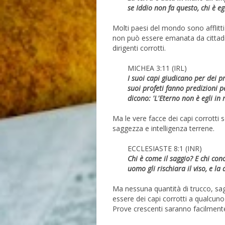
se Iddio non fa questo, chi è e
Molti paesi del mondo sono afflitti 
non può essere emanata da cittadi
dirigenti corrotti.
MICHEA 3:11 (IRL)
I suoi capi giudicano per dei pr
suoi profeti fanno predizioni 
dicono: 'L'Eterno non è egli in
Ma le vere facce dei capi corrotti 
saggezza e intelligenza terrene.
ECCLESIASTE 8:1 (INR)
Chi è come il saggio? E chi con
uomo gli rischiara il viso, e la
Ma nessuna quantità di trucco, sag
essere dei capi corrotti a qualcuno
Prove crescenti saranno facilmente 