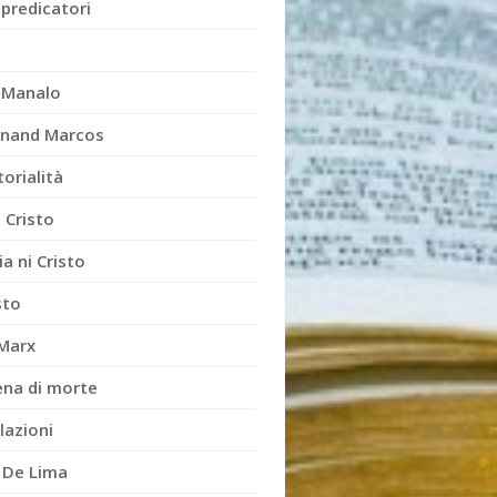
 predicatori
x Manalo
inand Marcos
orialità
 Cristo
ia ni Cristo
sto
 Marx
ena di morte
lazioni
a De Lima