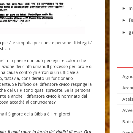
m
►
f
►
g
►
pietà e simpatia per queste persone di integrità
stizia.
nel mio paese non può perseguire coloro che
olazione dei diritti umani. Il processo per loro è di
 causa contro gli errori di un ufficiale al
Agno
co, tuttavia, considerato un funzionario
nte. Se l'ufficio del difensore civico respinge la
Arca
tiche del CHR sono quasi sprecate. Se la persona
te e anche il difensore civico è nominato dal
Atei
 cosa accadrà al denunciante?
Avve
il Signore della Bibbia è il migliore!
Batt
o, Il qual copre la faccia de' giudici di essa. Ora,
Beni