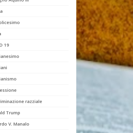
ia
olicesimo
a
D 19
tianesimo
iani
tianismo
essione
riminazione razziale
ld Trump
rdo V. Manalo