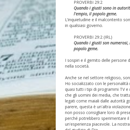
PROVERBI 29:2
Quando i giusti sono in autori
l'empio, il popolo geme.
L’inquietudine e il malcontento son
in qualsiasi governo.
PROVERBI 29:2 (IRL)
Quando i giusti son numerosi, 
popolo geme.
I sospiri e il gemito delle persone
nella società.
Anche se nel settore religioso, son
Ho socializzato con le personalità 
quasi tutti i tipi di programmi TV 
che gli uomini dei media, che tratta
legati come maiali dalle autorità g
parere, questa è un'altra violazione
non posso consigliare loro di pres
perché potrebbero sperimentare i
un'esperienza piacevole. La nostra 
del giudizio di Dio.