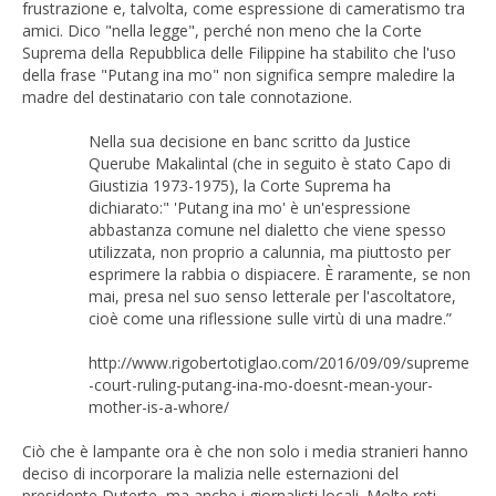
frustrazione e, talvolta, come espressione di cameratismo tra
amici. Dico "nella legge", perché non meno che la Corte
Suprema della Repubblica delle Filippine ha stabilito che l'uso
della frase "Putang ina mo" non significa sempre maledire la
madre del destinatario con tale connotazione.
Nella sua decisione en banc scritto da Justice
Querube Makalintal (che in seguito è stato Capo di
Giustizia 1973-1975), la Corte Suprema ha
dichiarato:" 'Putang ina mo' è un'espressione
abbastanza comune nel dialetto che viene spesso
utilizzata, non proprio a calunnia, ma piuttosto per
esprimere la rabbia o dispiacere. È raramente, se non
mai, presa nel suo senso letterale per l'ascoltatore,
cioè come una riflessione sulle virtù di una madre.”
http://www.rigobertotiglao.com/2016/09/09/supreme
-court-ruling-putang-ina-mo-doesnt-mean-your-
mother-is-a-whore/
Ciò che è lampante ora è che non solo i media stranieri hanno
deciso di incorporare la malizia nelle esternazioni del
presidente Duterte, ma anche i giornalisti locali. Molte reti