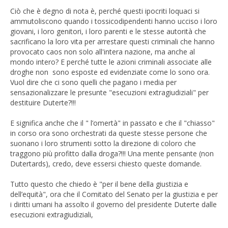
Ciò che è degno di nota è, perché questi ipocriti loquaci si
ammutoliscono quando i tossicodipendenti hanno ucciso i loro
giovani, i loro genitori, i loro parenti e le stesse autorità che
sacrificano la loro vita per arrestare questi criminali che hanno
provocato caos non solo all'intera nazione, ma anche al
mondo intero? E perché tutte le azioni criminali associate alle
droghe non sono esposte ed evidenziate come lo sono ora.
Vuol dire che ci sono quelli che pagano i media per
sensazionalizzare le presunte "esecuzioni extragiudiziali" per
destituire Duterte?!!!
E significa anche che il " l’omertà" in passato e che il "chiasso"
in corso ora sono orchestrati da queste stesse persone che
suonano i loro strumenti sotto la direzione di coloro che
traggono più profitto dalla droga?!!! Una mente pensante (non
Dutertards), credo, deve essersi chiesto queste domande.
Tutto questo che chiedo è "per il bene della giustizia e
dell’equità", ora che il Comitato del Senato per la giustizia e per
i diritti umani ha assolto il governo del presidente Duterte dalle
esecuzioni extragiudiziali,