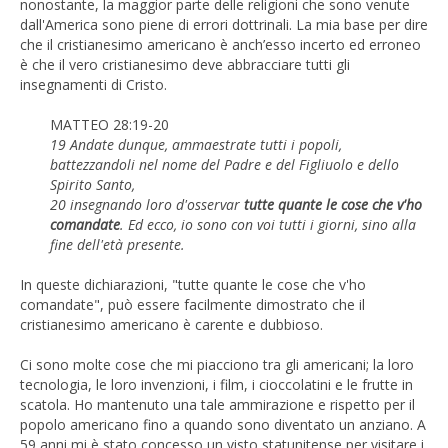
nonostante, la maggior parte delle religioni che sono venute
dall'America sono piene di errori dottrinali. La mia base per dire
che il cristianesimo americano è anch’esso incerto ed erroneo
è che il vero cristianesimo deve abbracciare tutti gli
insegnamenti di Cristo.
MATTEO 28:19-20
19 Andate dunque, ammaestrate tutti i popoli,
battezzandoli nel nome del Padre e del Figliuolo e dello
Spirito Santo,
20 insegnando loro d'osservar
tutte quante le cose che v'ho
comandate
. Ed ecco, io sono con voi tutti i giorni, sino alla
fine dell'età presente.
In queste dichiarazioni, "tutte quante le cose che v'ho
comandate", può essere facilmente dimostrato che il
cristianesimo americano è carente e dubbioso.
Ci sono molte cose che mi piacciono tra gli americani; la loro
tecnologia, le loro invenzioni, i film, i cioccolatini e le frutte in
scatola. Ho mantenuto una tale ammirazione e rispetto per il
popolo americano fino a quando sono diventato un anziano. A
59 anni mi è stato concesso un visto statunitense per visitare i