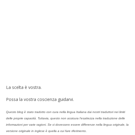
La scelta è vostra.
Possa la vostra coscienza guidarvi.
Questo blog è stato tradotto con cura nella lingua Italiana dai nostri traduttori nei limiti
delle proprie capacità. Tuttavia, questo non assicura l’esattezza nella traduzione delle
informazioni per varie ragioni. Se ci dovessero essere differenze nella lingua originale, la
versione originale in inglese è quella a cui fare riferimento.