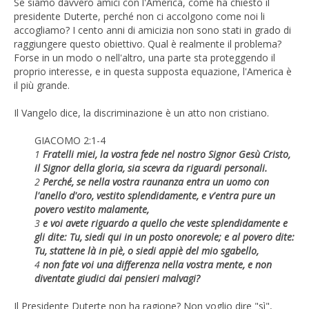
Se siamo davvero amici con l'America, come ha chiesto il
presidente Duterte, perché non ci accolgono come noi li
accogliamo? I cento anni di amicizia non sono stati in grado di
raggiungere questo obiettivo. Qual è realmente il problema?
Forse in un modo o nell'altro, una parte sta proteggendo il
proprio interesse, e in questa supposta equazione, l'America è
il più grande.
Il Vangelo dice, la discriminazione è un atto non cristiano.
GIACOMO 2:1-4
1
Fratelli miei, la vostra fede nel nostro Signor Gesù Cristo,
il Signor della gloria, sia scevra da riguardi personali.
2
Perché, se nella vostra raunanza entra un uomo con
l'anello d'oro, vestito splendidamente, e v'entra pure un
povero vestito malamente,
3
e voi avete riguardo a quello che veste splendidamente e
gli dite: Tu, siedi qui in un posto onorevole; e al povero dite:
Tu, stattene là in piè, o siedi appiè del mio sgabello,
4
non fate voi una differenza nella vostra mente, e non
diventate giudici dai pensieri malvagi?
Il Presidente Duterte non ha ragione? Non voglio dire "sì",