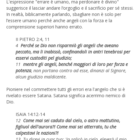
L'espressione "errare è umano, ma perdonare è divino"
suggerisce il lasciar andare l’orgoglio e il sacrificio per sé stessi.
In realtà, biblicamente parlando, sbagliare non è solo per
l’essere umano perché anche angeli con la forza e la
comprensione superiori hanno errato.
II PIETRO 2:4, 11
4
Perché se Dio non risparmiò gli angeli che aveano
peccato, ma li inabissò, confinandoli in antri tenebrosi per
esservi custoditi pel giudizio;
11
mentre gli angeli, benché maggiori di loro per forza e
potenza
, non portano contro ad esse, dinanzi al Signore,
alcun giudizio maldicente.
Pioniere nel commettere tutti gli errori era l'angelo che si è
rivelato essere Satana. Satana significa acerrimo nemico di
Dio.
ISAIA 14:12-14
12
Come mai sei caduto dal cielo, o astro mattutino,
figliuol dell'aurora?! Come mai sei atterrato, tu che
calpestavi le nazioni?!
13 Tu dicevi in cuor tuo: 'Io salirò in cielo, eleverò il mio