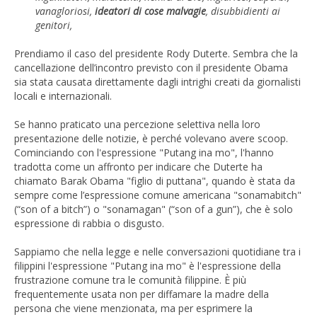
vanagloriosi,
ideatori di cose malvagie
, disubbidienti ai
genitori,
Prendiamo il caso del presidente Rody Duterte. Sembra che la
cancellazione dell’incontro previsto con il presidente Obama
sia stata causata direttamente dagli intrighi creati da giornalisti
locali e internazionali.
Se hanno praticato una percezione selettiva nella loro
presentazione delle notizie, è perché volevano avere scoop.
Cominciando con l'espressione "Putang ina mo", l'hanno
tradotta come un affronto per indicare che Duterte ha
chiamato Barak Obama "figlio di puttana", quando è stata da
sempre come l’espressione comune americana "sonamabitch"
(“son of a bitch”) o "sonamagan" (“son of a gun”), che è solo
espressione di rabbia o disgusto.
Sappiamo che nella legge e nelle conversazioni quotidiane tra i
filippini l'espressione "Putang ina mo" è l'espressione della
frustrazione comune tra le comunità filippine. È più
frequentemente usata non per diffamare la madre della
persona che viene menzionata, ma per esprimere la