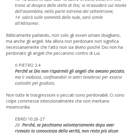
trono al disopra delle stelle di Dio; io m'assiderò sul monte
dell'assemblea, nella parte estrema del settentrione;
14 salirò sulle sommità delle nubi, sarò simile
all'Altissimo'.
Biblicamente parlando, non solo gli esseri umani sbagliano,
ma anche gli angeli. Ma allora non perdonare non significa
necessariamente che l'atto non sia divino poiché Dio non ha
perdonato gli angeli che peccarono contro di Lui.
II PIETRO 2:4
Perché se Dio non risparmiò gli angeli che aveano peccato
,
ma li inabissò, confinandoli in antri tenebrosi per esservi
custoditi pel giudizio;
Non tutte le trasgressioni o peccati sono perdonabili. Ci sono
colpe commesse intenzionalmente che non meritano
misericordia.
EBREI 10:26-27
26
Perché, se pecchiamo volontariamente dopo aver
ricevuto la conoscenza della verità, non resta più alcun