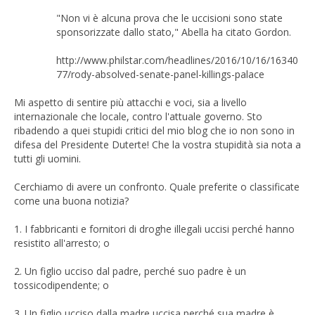
"Non vi è alcuna prova che le uccisioni sono state
sponsorizzate dallo stato," Abella ha citato Gordon.
http://www.philstar.com/headlines/2016/10/16/16340
77/rody-absolved-senate-panel-killings-palace
Mi aspetto di sentire più attacchi e voci, sia a livello
internazionale che locale, contro l'attuale governo. Sto
ribadendo a quei stupidi critici del mio blog che io non sono in
difesa del Presidente Duterte! Che la vostra stupidità sia nota a
tutti gli uomini.
Cerchiamo di avere un confronto. Quale preferite o classificate
come una buona notizia?
1. I fabbricanti e fornitori di droghe illegali uccisi perché hanno
resistito all'arresto; o
2. Un figlio ucciso dal padre, perché suo padre è un
tossicodipendente; o
3. Un figlio ucciso dalla madre uccisa perché sua madre è