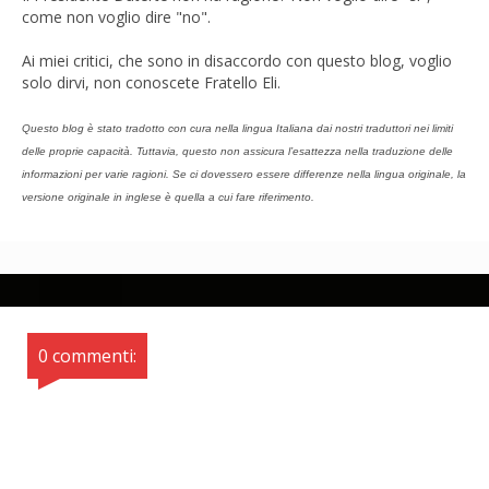
come non voglio dire "no".
Ai miei critici, che sono in disaccordo con questo blog, voglio
solo dirvi, non conoscete Fratello Eli.
Questo blog è stato tradotto con cura nella lingua Italiana dai nostri traduttori nei limiti
delle proprie capacità. Tuttavia, questo non assicura l’esattezza nella traduzione delle
informazioni per varie ragioni. Se ci dovessero essere differenze nella lingua originale, la
versione originale in inglese è quella a cui fare riferimento.
0 commenti: