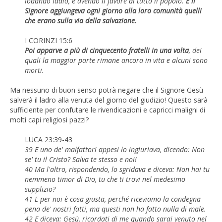
lodando Iddio, e avendo il favore di tutto il popolo.
E il
Signore aggiungeva ogni giorno alla loro comunità quelli
che erano sulla via della salvazione.
I CORINZI 15:6
Poi apparve a più di cinquecento fratelli in una volta
, dei
quali la maggior parte rimane ancora in vita e alcuni sono
morti.
Ma nessuno di buon senso potrà negare che il Signore Gesù
salverà il ladro alla venuta del giorno del giudizio! Questo sarà
sufficiente per confutare le rivendicazioni e capricci maligni di
molti capi religiosi pazzi?
LUCA 23:39-43
39 E uno de' malfattori appesi lo ingiuriava, dicendo: Non
se' tu il Cristo? Salva te stesso e noi!
40 Ma l'altro, rispondendo, lo sgridava e diceva: Non hai tu
nemmeno timor di Dio, tu che ti trovi nel medesimo
supplizio?
41 E per noi è cosa giusta, perché riceviamo la condegna
pena de' nostri fatti, ma questi non ha fatto nulla di male.
42 E diceva: Gesù, ricordati di me quando sarai venuto nel