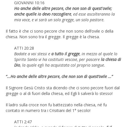
GIOVANNI 10:16
Ho anche delle altre pecore, che non son di quest'ovile;
anche quelle io devo raccogliere
, ed esse ascolteranno la
mia voce, e vi sarà un solo gregge, un solo pastore.
Il fatto è che ci sono pecore che non sono dell’ovile o della
chiesa. Non sono tra il gregge. Il gregge è la chiesa.
ATTI 20:28
Badate a voi stessi e
a tutto il gregge
, in mezzo al quale lo
Spirito Santo vi ha costituiti vescovi, per pascere
la chiesa di
Dio
, la quale egli ha acquistata col proprio sangue.
“...Ho anche delle altre pecore, che non son di quest’ovile ...”
Il Signore Gesù Cristo sta dicendo che ci sono pecore fuori dal
gregge o al di fuori della chiesa, ed Egli li salverà lo stesso!
Il ladro sulla croce non fu battezzato nella chiesa, né fu
contato in numero tra i Crisitiani del 1° secolo!
ATTI 2:47