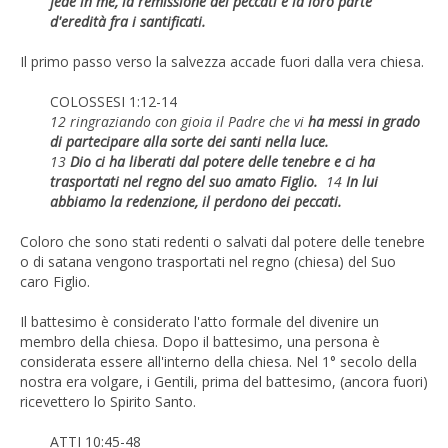
fede in me, la remissione dei peccati e la loro parte
d'eredità fra i santificati.
Il primo passo verso la salvezza accade fuori dalla vera chiesa.
COLOSSESI 1:12-14
12 ringraziando con gioia il Padre che vi
ha messi in grado
di partecipare alla sorte dei santi nella luce.
13
Dio ci ha liberati dal potere delle tenebre e ci ha
trasportati nel regno del suo amato Figlio.
14
In lui
abbiamo la redenzione, il perdono dei peccati.
Coloro che sono stati redenti o salvati dal potere delle tenebre
o di satana vengono trasportati nel regno (chiesa) del Suo
caro Figlio.
Il battesimo è considerato l'atto formale del divenire un
membro della chiesa. Dopo il battesimo, una persona è
considerata essere all'interno della chiesa. Nel 1° secolo della
nostra era volgare, i Gentili, prima del battesimo, (ancora fuori)
ricevettero lo Spirito Santo.
ATTI 10:45-48