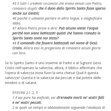
45 E tutti i credenti circoncisi che erano venuti con Pietro,
rimasero stupiti
che il dono dello Spirito Santo fosse sparso
anche sui Gentili;
46 poiché li udivano parlare in altre lingue, e magnificare
Iddio.
47 Allora Pietro prese a dire:
Può alcuno vietar l'acqua
perché non siano battezzati questi che hanno ricevuto lo
Spirito Santo come noi stessi?
48
E comandò che fossero battezzati nel nome di Gesù
Cristo.
Allora essi lo pregarono di rimanere alcuni giorni
con loro.
Se lo Spirito Santo è uno insieme al Padre e al Signore Gesù
Cristo nell'operare la salvezza, allora, è biblico affermare che
l'opera di salvezza inizia fuori la vera chiesa! Qual è questa
salvezza? Questa è la salvezza dai peccati e dal potere delle
tenebre o di satana.
EFESINI 2:1-2, 5
1 E voi pure ha vivificati, voi
ch'eravate morti ne' vostri falli
e ne' vostri peccati
,
2 ai quali un tempo vi abbandonaste seguendo l'andazzo di