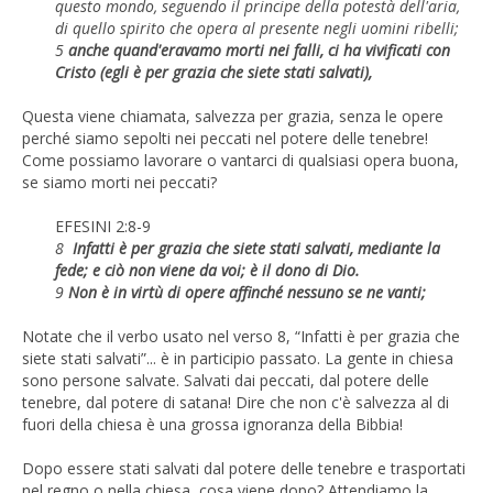
questo mondo, seguendo il principe della potestà dell'aria,
di quello spirito che opera al presente negli uomini ribelli;
5
anche quand'eravamo morti nei falli, ci ha vivificati con
Cristo (egli è per grazia che siete stati salvati),
Questa viene chiamata, salvezza per grazia, senza le opere
perché siamo sepolti nei peccati nel potere delle tenebre!
Come possiamo lavorare o vantarci di qualsiasi opera buona,
se siamo morti nei peccati?
EFESINI 2:8-9
8
Infatti è per grazia che siete stati salvati, mediante la
fede; e ciò non viene da voi; è il dono di Dio.
9
Non è in virtù di opere affinché nessuno se ne vanti;
Notate che il verbo usato nel verso 8, “Infatti è per grazia che
siete stati salvati”... è in participio passato. La gente in chiesa
sono persone salvate. Salvati dai peccati, dal potere delle
tenebre, dal potere di satana! Dire che non c'è salvezza al di
fuori della chiesa è una grossa ignoranza della Bibbia!
Dopo essere stati salvati dal potere delle tenebre e trasportati
nel regno o nella chiesa, cosa viene dopo? Attendiamo la