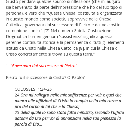
Giusto per darvi qualche spunto di riflessione (che mi auguro
sia benvenuto da parte dell'impressione che ho del tuo tipo di
persona), è vero che "Questa Chiesa, costituita e organizzata
in questo mondo come società, sopravvive nella Chiesa
Cattolica, governata dal successore di Pietro e dai Vescovi in ​​
comunione con lui". [7] Nel numero 8 della Costituzione
Dogmatica Lumen gentium ‘sussistenza’ significa questa
perenne continuità storica e la permanenza di tutti gli elementi
istituiti da Cristo nella Chiesa Cattolica [8], in cui la Chiesa di
Cristo concretamente si trova su questa terra."
1.
“Governata dal successore di Pietro”
Pietro fu il successore di Cristo? O Paolo?
COLOSSESI 1:24-25
24
Ora mi rallegro nelle mie sofferenze per voi; e quel che
manca alle afflizioni di Cristo lo compio nella mia carne a
pro del corpo di lui che è la Chiesa;
25
della quale io sono stato fatto ministro, secondo l'ufficio
datomi da Dio per voi di annunziare nella sua pienezza la
parola di Dio…