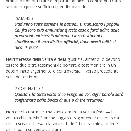
pratica a non attribuire o imputare qualcosa contro qualcuno
se non ho prove sufficienti per dimostrarlo.
ISAIA 43:9
S'adunino tutte assieme le nazioni, si riuniscano i popoli!
Chi fra loro può annunziar queste cose e farci udire delle
predizioni antiche? Producano i loro testimoni e
stabiliscano il loro diritto, affinché, dopo averli uditi, si
dica: 'È vero!
Nell'interesse della verità e della giustizia, almeno, ci devono
essere due o tre testimoni da portare a testimoniare in un
determinato argomento o controversia. Il verso precedente
richiede testimoni.
2 CORINZI 13:1
Questa è la terza volta ch'io vengo da voi. Ogni parola sarà
confermata dalla bocca di due o di tre testimoni.
Non è solo normale, ma sano, amare la vostra fede — la
vostra chiesa. Ma è anche saggio e ragionevole essere sicuri
che la vostra chiesa o la vostra fede è la vera chiesa e fede
che si basa su verità scritturali.