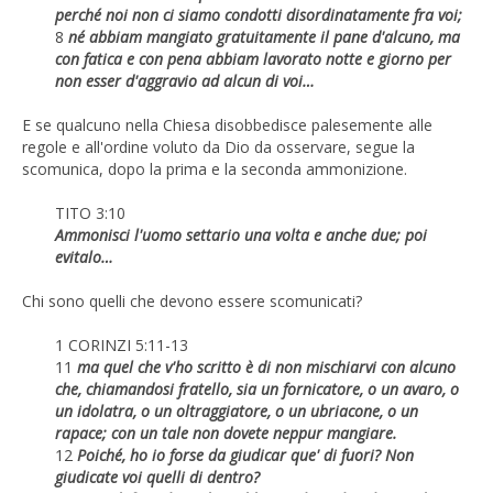
perché noi non ci siamo condotti disordinatamente fra voi;
8
né abbiam mangiato gratuitamente il pane d'alcuno, ma
con fatica e con pena abbiam lavorato notte e giorno per
non esser d'aggravio ad alcun di voi…
E se qualcuno nella Chiesa disobbedisce palesemente alle
regole e all'ordine voluto da Dio da osservare, segue la
scomunica, dopo la prima e la seconda ammonizione.
TITO 3:10
Ammonisci l'uomo settario una volta e anche due; poi
evitalo…
Chi sono quelli che devono essere scomunicati?
1 CORINZI 5:11-13
11
ma quel che v'ho scritto è di non mischiarvi con alcuno
che, chiamandosi fratello, sia un fornicatore, o un avaro, o
un idolatra, o un oltraggiatore, o un ubriacone, o un
rapace; con un tale non dovete neppur mangiare.
12
Poiché, ho io forse da giudicar que' di fuori? Non
giudicate voi quelli di dentro?