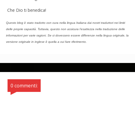
Che Dio ti benedica!
Questo blog è stato tradotto con cura nella lingua Italiana dai nostri traduttori nei limiti
delle proprie capacità. Tuttavia, questo non assicura l’esattezza nella traduzione delle
informazioni per varie ragioni. Se ci dovessero essere differenze nella lingua originale, la
versione originale in inglese è quella a cui fare riferimento.
0 commenti: