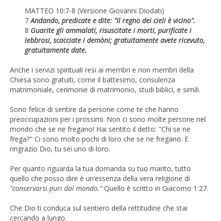
MATTEO 10:7-8 (Versione Giovanni Diodati)
7
Andando, predicate e dite: "Il regno dei cieli è vicino".
8
Guarite gli ammalati, risuscitate i morti, purificate i
lebbrosi, scacciate i demòni; gratuitamente avete ricevuto,
gratuitamente date.
Anche i servizi spirituali resi ai membri e non membri della
Chiesa sono gratuiti, come il battesimo, consulenza
matrimoniale, cerimonie di matrimonio, studi biblici, e simili.
Sono felice di sentire da persone come te che hanno
preoccupazioni per i prossimi. Non ci sono molte persone nel
mondo che se ne fregano! Hai sentito il detto: "Chi se ne
frega?" Ci sono molto pochi di loro che se ne fregano. E
ringrazio Dio, tu sei uno di loro.
Per quanto riguarda la tua domanda su tuo marito, tutto
quello che posso dire è un’essenza della vera religione di
"conservarsi puri dal mondo."
Quello è scritto in Giacomo 1:27.
Che Dio ti conduca sul sentiero della rettitudine che stai
cercando a lungo.