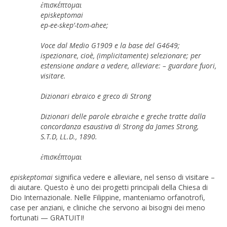
ἐπισκέπτομαι
episkeptomai
ep-ee-skep’-tom-ahee;
Voce dal Medio G1909 e la base del G4649;
ispezionare, cioè, (implicitamente) selezionare; per
estensione andare a vedere, alleviare: – guardare fuori,
visitare.
Dizionari ebraico e greco di Strong
Dizionari delle parole ebraiche e greche tratte dalla
concordanza esaustiva di Strong da James Strong,
S.T.D, LL.D., 1890.
ἐπισκέπτομαι
episkeptomai
significa vedere e alleviare, nel senso di visitare –
di aiutare. Questo è uno dei progetti principali della Chiesa di
Dio Internazionale. Nelle Filippine, manteniamo orfanotrofi,
case per anziani, e cliniche che servono ai bisogni dei meno
fortunati — GRATUITI!