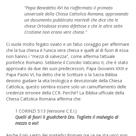
“Papa Benedetto XVI ha riaffermato il primato
universale della Chiesa Cattolica Romana, approvando
un documento pubblicato martedì che dice che le
chiese Ortodosse erano difettose e che le altre sette
Cristiane non erano vere chiese.”
Ci vuole molto fegato sviato e un falso coraggio per affermare
che la tua chiesa è l'unica vera chiesa e quelli al di fuori di essa
non hanno i "mezzi di salvezza", come afferma l’attuale
pontefice Romano. Sebbene il Concilio Vaticano II, che è stato
approvato da due dei suoi predecessori, Papa Giovanni XXIII e
Papa Paolo VI, ha detto che le Scritture o la Sacra Bibbia
devono guidare la vita teologica e devozionale della Chiesa
Cattolica, questo sembra essere solo un camuffamento delle
credenze erronee della CCR. Perché? La Bibbia ufficiale della
Chiesa Cattolica Romana afferma che:
1 CORINZI 5:13 (Versione C.E.I.)
Quelli di fuori li giudicherà Dio. Togliete il malvagio di
mezzo a voi!
Anche il più santo dei pontefici Romani (se ce ne sta uno) non