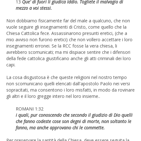
13
Que' di fuori li giudica Iddio. Togliete il malvagio di
mezzo a voi stessi.
Non dobbiamo fisicamente far del male a qualcuno, che non
vuole seguire gli insegnamenti di Cristo, come quello che la
Chiesa Cattolica fece. Assassinarono presunti eretici, (che a
mio avviso non furono eretici) che non vollero accettare i loro
insegnamenti erronei. Se la RCC fosse la vera chiesa, li
avrebbero scomunicati; ma mi dispiace sentire che i difensori
della fede cattolica giustificano anche gli atti criminali dei loro
capi.
La cosa disgustosa è che queste religioni nel nostro tempo
non scomunicano quelli elencati dall'apostolo Paolo nei versi
sopracitati, ma consentono i loro misfatti, in modo da rovinare
gli altri e il loro gregge intero nel loro insieme..
ROMANI 1:32
i quali, pur conoscendo che secondo il giudizio di Dio quelli
che fanno codeste cose son degni di morte, non soltanto le
fanno, ma anche approvano chi le commette.
Per preservare la santità della Chiesa, deve essere seguita la