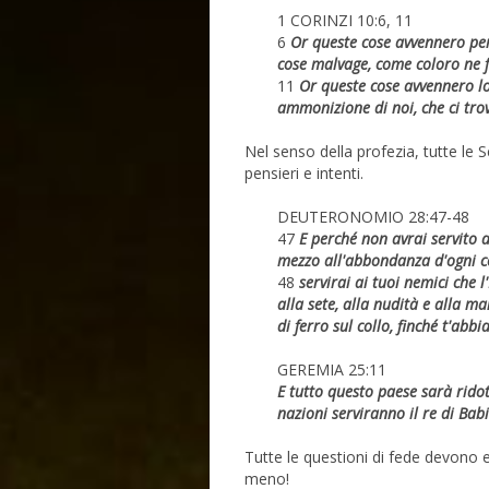
1 CORINZI 10:6, 11
6
Or queste cose avvennero per
cose malvage, come coloro ne 
11
Or queste cose avvennero lor
ammonizione di noi, che ci trov
Nel senso della profezia, tutte le S
pensieri e intenti.
DEUTERONOMIO 28:47-48
47
E perché non avrai servito a
mezzo all'abbondanza d'ogni c
48
servirai ai tuoi nemici che 
alla sete, alla nudità e alla m
di ferro sul collo, finché t'abbi
GEREMIA 25:11
E tutto questo paese sarà ridot
nazioni serviranno il re di Babi
Tutte le questioni di fede devono e
meno!