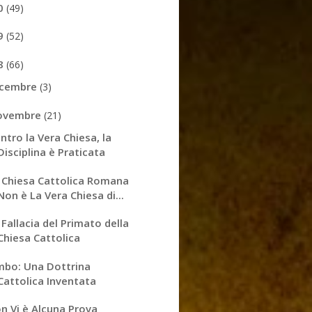
0
(49)
9
(52)
8
(66)
icembre
(3)
ovembre
(21)
ntro la Vera Chiesa, la
Disciplina è Praticata
 Chiesa Cattolica Romana
Non è La Vera Chiesa di...
 Fallacia del Primato della
Chiesa Cattolica
mbo: Una Dottrina
Cattolica Inventata
n Vi è Alcuna Prova