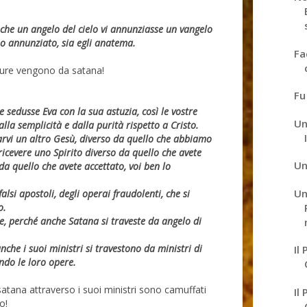
he un angelo del cielo vi annunziasse un vangelo
o annunziato, sia egli anatema.
Fa
tture vengono da satana!
Fu
sedusse Eva con la sua astuzia, così le vostre
Un
lla semplicità e dalla purità rispetto a Cristo.
carvi un altro Gesù, diverso da quello che abbiamo
 ricevere uno Spirito diverso da quello che avete
Un
da quello che avete accettato, voi ben lo
Un
falsi apostoli, degli operai fraudolenti, che si
o.
e, perché anche Satana si traveste da angelo di
che i suoi ministri si travestono da ministri di
Il
ondo le loro opere.
tana attraverso i suoi ministri sono camuffati
Il
o!