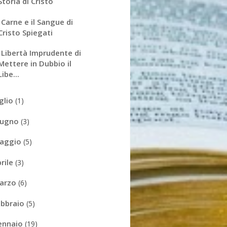
Storia di Cristo
 Carne e il Sangue di
Cristo Spiegati
 Libertà Imprudente di
Mettere in Dubbio il
Libe...
uglio
(1)
iugno
(3)
aggio
(5)
prile
(3)
arzo
(6)
ebbraio
(5)
ennaio
(19)