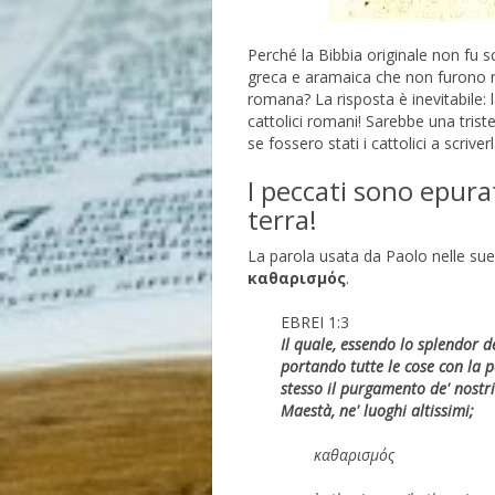
Perché la Bibbia originale non fu sc
greca e aramaica che non furono mai
romana? La risposta è inevitabile: 
cattolici romani! Sarebbe una trist
se fossero stati i cattolici a scriverl
I peccati sono epurat
terra!
La parola usata da Paolo nelle sue l
καθαρισμός
.
EBREI 1:3
Il quale, essendo lo splendor de
portando tutte le cose con la p
stesso il purgamento de' nostri 
Maestà, ne' luoghi altissimi;
καθαρισμός