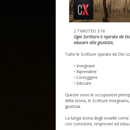
2 TIMOTEO 3:16
Ogni Scrittura è ispirata da Di
educare alla giustizia,
Tutte le Scritture ispirate da Dio so
• Insegnare
• Riprendere
• Correggere
• Educare
Queste sono le occupazioni principa
della storia, le Scritture insegna
giustizia.
La lunga storia degli israeliti co
con correzioni, rimproveri ed educ