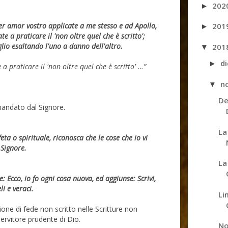
202
►
201
 per amor vostro applicate a me stesso e ad Apollo,
►
 a praticare il 'non oltre quel che è scritto';
glio esaltando l'uno a danno dell'altro.
201
▼
d
►
praticare il 'non oltre quel che è scritto' …”
n
▼
De
mandato dal Signore.
La
ta o spirituale, riconosca che le cose che io vi
Signore.
La
e: Ecco, io fo ogni cosa nuova, ed aggiunse: Scrivi,
i e veraci.
Li
ione di fede non scritto nelle Scritture non
rvitore prudente di Dio.
No