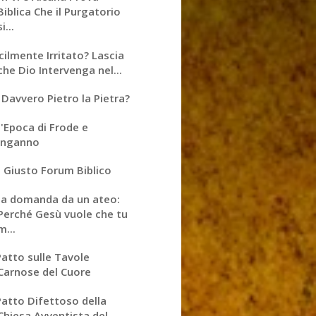
Biblica Che il Purgatorio
si...
cilmente Irritato? Lascia
che Dio Intervenga nel...
 Davvero Pietro la Pietra?
'Epoca di Frode e
Inganno
 Giusto Forum Biblico
a domanda da un ateo:
Perché Gesù vuole che tu
m...
 Patto sulle Tavole
Carnose del Cuore
 Patto Difettoso della
Chiesa Avventista del