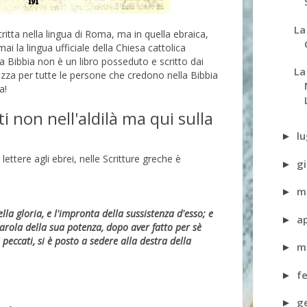
La
ritta nella lingua di Roma, ma in quella ebraica,
 la lingua ufficiale della Chiesa cattolica
la Bibbia non è un libro posseduto e scritto dai
La
ezza per tutte le persone che credono nella Bibbia
a!
i non nell'aldilà ma qui sulla
l
►
ettere agli ebrei, nelle Scritture greche è
g
►
m
►
lla gloria, e l'impronta della sussistenza d'esso; e
a
►
arola della sua potenza, dopo aver fatto per sè
peccati, si è posto a sedere alla destra della
m
►
f
►
g
►