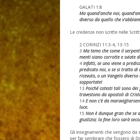
GALATI 1:8
Ma quand'anche noi, quand'anc
diverso da quello che v'abbiam
Le credenze non scritte nelle Scri
2 CORINZI 11:3-4, 13-15
3
Ma temo che come il serpente 
menti siano corrotte e sviate da
4
Infatti, se uno viene a predi
predicato noi, o se si tratta di
ricevuto, o un Vangelo diverso 
sopportate!
13
Poiché cotesti tali sono dei 
travestono da apostoli di Crist
14
E non c'è da maravigliarsen
luce.
15
Non è dunque gran che se an
giustizia; la fine loro sarà sec
Gli insegnamenti che vengono da sa
per far sembrare che fossero di Di