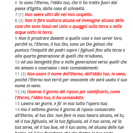
6
'Io sono l'Eterno, l'Iddio tuo, che ti ho tratto fuori dal
paese d'Egitto, dalla casa di schiavitù.
7 (1)
Non avere altri dèi nel mio cospetto.
8 (2)
Non ti fare scultura alcuna né immagine alcuna delle
cose che sono lassù nel cielo o quaggiù sulla terra o nelle
acque sotto la terra.
9
Non ti prostrare davanti a quelle cose e non servir loro,
perché io, l'Eterno, il tuo Dio, sono un Dio geloso che
punisco l'iniquità dei padri sopra i figliuoli fino alla terza e
alla quarta generazione di quelli che m'odiano,
10
ed uso benignità fino a mille generazioni verso quelli che
mi amano e osservano i miei comandamenti.
11 (3)
Non usare il nome dell'Eterno, dell'Iddio tuo, in vano,
poiché l'Eterno non terrà per innocente chi avrà usato il suo
nome in vano.
12 (4)
Osserva il giorno del riposo per santificarlo, come
l'Eterno, l'Iddio tuo, ti ha comandato.
13
Lavora sei giorni, e fa' in essi tutta l'opera tua;
14
ma il settimo giorno è giorno di riposo consacrato
all'Eterno, al tuo Dio: non fare in esso lavoro alcuno, né tu,
né il tuo figliuolo, né la tua figliuola, né il tuo servo, né la
tua serva, né il tuo bue, né il tuo asino, né alcuna delle tue