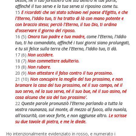
bestie, né il tuo forestiero che sta dentro le tue porte,
affinché il tuo servo e la tua serva si riposino come tu.
15
E ricordati che sei stato schiavo nel paese d'Egitto, e che
l'Eterno, l'Iddio tuo, ti ha tratto di là con mano potente e
con braccio steso; perciò l'Eterno, il tuo Dio, ti ordina
d'osservare il giorno del riposo.
16 (5)
Onora tuo padre e tua madre,
come l'Eterno, l'Iddio
tuo, ti ha comandato, affinché i tuoi giorni siano prolungati,
e tu sii felice sulla terra che l'Eterno, l'Iddio tuo, ti dà.
17 (6)
Non uccidere.
18 (7)
Non commettere adulterio.
19 (8)
Non rubare.
20 (9)
Non attestare il falso contro il tuo prossimo.
21 (10)
Non concupire la moglie del tuo prossimo, e non
bramare la casa del tuo prossimo, né il suo campo, né il
suo servo, né la sua serva, né il suo bue, né il suo asino, né
cosa alcuna che sia del tuo prossimo'.
22
Queste parole pronunziò l'Eterno parlando a tutta la
vostra raunanza, sul monte, di mezzo al fuoco, alla nuvola,
all'oscurità, con voce forte, e non aggiunse
altro.
Le scrisse
su due tavole di pietra, e me le diede.
Ho intenzionalmente evidenziato in rosso, e numerato i