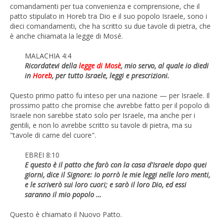
comandamenti per tua convenienza e comprensione, che il
patto stipulato in Horeb tra Dio e il suo popolo Israele, sono i
dieci comandamenti, che ha scritto su due tavole di pietra, che
è anche chiamata la legge di Mosé.
MALACHIA 4:4
Ricordatevi della
legge di Mosè
, mio servo, al quale io diedi
in
Horeb
, per tutto Israele, leggi e prescrizioni.
Questo primo patto fu inteso per una nazione — per Israele. Il
prossimo patto che promise che avrebbe fatto per il popolo di
Israele non sarebbe stato solo per Israele, ma anche per i
gentili, e non lo avrebbe scritto su tavole di pietra, ma su
"tavole di carne del cuore".
EBREI 8:10
E questo è il patto che farò con la casa d'Israele dopo quei
giorni, dice il Signore: Io porrò le mie leggi nelle loro menti,
e le scriverò sui loro cuori; e sarò il loro Dio, ed essi
saranno il mio popolo …
Questo è chiamato il Nuovo Patto.