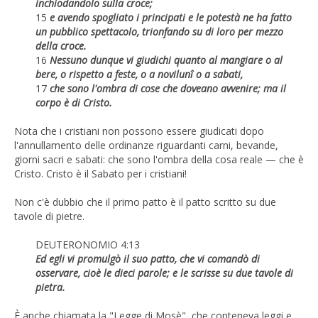
inchiodandolo sulla croce;
15
e avendo spogliato i principati e le potestà ne ha fatto
un pubblico spettacolo, trionfando su di loro per mezzo
della croce.
16
Nessuno dunque vi giudichi quanto al mangiare o al
bere, o rispetto a feste, o a novilunî o a sabati,
17
che sono l'ombra di cose che doveano avvenire; ma il
corpo è di Cristo.
Nota che i cristiani non possono essere giudicati dopo
l'annullamento delle ordinanze riguardanti carni, bevande,
giorni sacri e sabati: che sono l'ombra della cosa reale — che è
Cristo. Cristo è il Sabato per i cristiani!
Non c'è dubbio che il primo patto è il patto scritto su due
tavole di pietre.
DEUTERONOMIO 4:13
Ed egli vi promulgò il suo patto, che vi comandò di
osservare, cioè le dieci parole; e le scrisse su due tavole di
pietra.
È anche chiamata la "Legge di Mosè", che conteneva leggi e