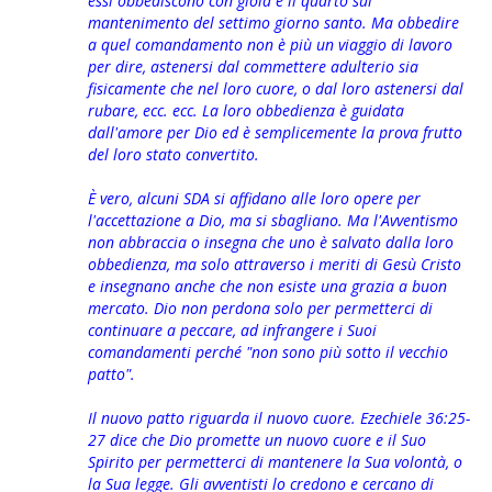
essi obbediscono con gioia è il quarto sul
mantenimento del settimo giorno santo. Ma obbedire
a quel comandamento non è più un viaggio di lavoro
per dire, astenersi dal commettere adulterio sia
fisicamente che nel loro cuore, o dal loro astenersi dal
rubare, ecc. ecc. La loro obbedienza è guidata
dall'amore per Dio ed è semplicemente la prova frutto
del loro stato convertito.
È vero, alcuni SDA si affidano alle loro opere per
l'accettazione a Dio, ma si sbagliano. Ma l'Avventismo
non abbraccia o insegna che uno è salvato dalla loro
obbedienza, ma solo attraverso i meriti di Gesù Cristo
e insegnano anche che non esiste una grazia a buon
mercato. Dio non perdona solo per permetterci di
continuare a peccare, ad infrangere i Suoi
comandamenti perché "non sono più sotto il vecchio
patto".
Il nuovo patto riguarda il nuovo cuore. Ezechiele 36:25-
27 dice che Dio promette un nuovo cuore e il Suo
Spirito per permetterci di mantenere la Sua volontà, o
la Sua
legge. Gli avventisti lo credono e cercano di