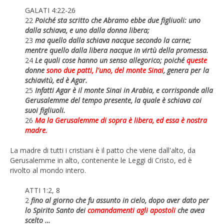
GALATI 4:22-26
22
Poiché sta scritto che Abramo ebbe due figliuoli: uno
dalla schiava, e uno dalla donna libera;
23
ma quello dalla schiava nacque secondo la carne;
mentre quello dalla libera nacque in virtù della promessa.
24
Le quali cose hanno un senso allegorico; poiché
queste
donne
sono due patti, l'uno, del monte Sinai
, genera per la
schiavitù, ed è Agar.
25
Infatti Agar è il monte Sinai in Arabia, e corrisponde alla
Gerusalemme del tempo presente, la quale è schiava coi
suoi figliuoli.
26
Ma la Gerusalemme di sopra è libera, ed essa è nostra
madre.
La madre di tutti i cristiani è il patto che viene dall'alto, da
Gerusalemme in alto, contenente le Leggi di Cristo, ed è
rivolto al mondo intero.
ATTI 1:2, 8
2
fino al giorno che fu assunto in cielo, dopo aver dato per
lo Spirito Santo dei
comandamenti agli apostoli
che avea
scelto …