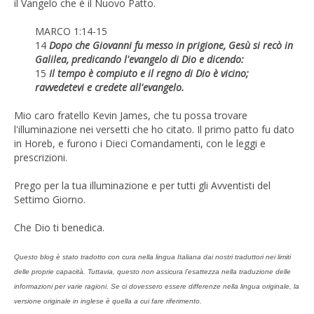
il Vangelo che è il Nuovo Patto.
MARCO 1:14-15
14
Dopo che Giovanni fu messo in prigione, Gesù si recò in
Galilea, predicando l'evangelo di Dio e dicendo:
15
Il tempo è compiuto e il regno di Dio è vicino;
ravvedetevi e credete all'evangelo.
Mio caro fratello Kevin James, che tu possa trovare
l'illuminazione nei versetti che ho citato. Il primo patto fu dato
in Horeb, e furono i Dieci Comandamenti, con le leggi e
prescrizioni.
Prego per la tua illuminazione e per tutti gli Avventisti del
Settimo Giorno.
Che Dio ti benedica.
Questo blog è stato tradotto con cura nella lingua Italiana dai nostri traduttori nei limiti
delle proprie capacità. Tuttavia, questo non assicura l’esattezza nella traduzione delle
informazioni per varie ragioni. Se ci dovessero essere differenze nella lingua originale, la
versione originale in inglese è quella a cui fare riferimento.