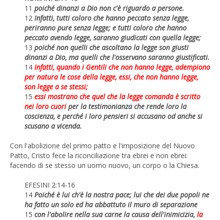
11
poiché dinanzi a Dio non c'è riguardo a persone.
12
Infatti, tutti coloro che hanno peccato senza legge,
periranno pure senza legge; e tutti coloro che hanno
peccato avendo legge, saranno giudicati con quella legge;
13
poiché non quelli che ascoltano la legge son giusti
dinanzi a Dio, ma quelli che l'osservano saranno giustificati.
14
Infatti, quando i Gentili che non hanno legge, adempiono
per natura le cose della legge, essi, che non hanno legge,
son legge a se stessi;
15
essi mostrano che quel che la legge comanda è scritto
nei loro cuori
per la testimonianza che rende loro la
coscienza, e perché i loro pensieri si accusano od anche si
scusano a vicenda.
Con l'abolizione del primo patto e l'imposizione del Nuovo
Patto, Cristo fece la riconciliazione tra ebrei e non ebrei:
facendo di se stesso un uomo nuovo, un corpo o la Chiesa.
EFESINI 2:14-16
14
Poiché è lui ch'è la nostra pace; lui che dei due popoli ne
ha fatto un solo ed ha abbattuto il muro di separazione
15
con l'abolire nella sua carne la causa dell'inimicizia,
la