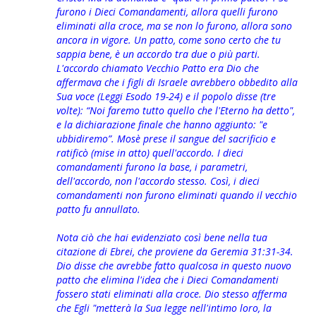
furono i Dieci Comandamenti, allora quelli furono
eliminati alla croce, ma se non lo furono, allora sono
ancora in vigore. Un patto, come sono certo che tu
sappia bene, è un accordo tra due o più parti.
L'accordo chiamato Vecchio Patto era Dio che
affermava che i figli di Israele avrebbero obbedito alla
Sua voce (Leggi Esodo 19-24) e il popolo disse (tre
volte): “Noi faremo tutto quello che l'Eterno ha detto",
e la dichiarazione finale che hanno aggiunto: "e
ubbidiremo”. Mosè prese il sangue del sacrificio e
ratificò (mise in atto) quell'accordo. I dieci
comandamenti furono la base, i parametri,
dell'accordo, non l'accordo stesso. Così, i dieci
comandamenti non furono eliminati quando il vecchio
patto fu annullato.
Nota ciò che hai evidenziato così bene nella tua
citazione di Ebrei, che proviene da Geremia 31:31-34.
Dio disse che avrebbe fatto qualcosa in questo nuovo
patto che elimina l'idea che i Dieci Comandamenti
fossero stati eliminati alla croce. Dio stesso afferma
che Egli "metterà la Sua legge nell'intimo loro, la