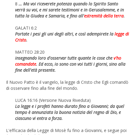
8
… Ma voi riceverete potenza quando lo Spirito Santo
verrà su voi, e mi sarete testimoni e in Gerusalemme, e in
tutta la Giudea e Samaria, e fino all'
estremità della terra
.
GALATI 6:2
Portate i pesi gli uni degli altri, e così adempirete la
legge di
Cristo
.
MATTEO 28:20
insegnando loro d'osservar tutte quante le cose che
v'ho
comandate
. Ed ecco, io sono con voi tutti i giorni, sino alla
fine dell'età presente.
Il Nuovo Patto è il vangelo, la legge di Cristo che Egli comandò
di osservare fino alla fine del mondo.
LUCA 16:16 (Versione Nuova Riveduta)
La legge e i profeti hanno durato fino a Giovanni; da quel
tempo è annunziata la buona notizia del regno di Dio, e
ciascuno vi entra a forza.
L'efficacia della Legge di Mosè fu fino a Giovanni, e segue poi