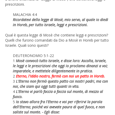
prescrizioni.
MALACHIA 4:4
Ricordatevi della legge di Mosè, mio servo, al quale io diedi
in Horeb, per tutto Israele, leggi e prescrizioni.
Qual è questa legge di Mosè che contiene leggi e prescrizioni?
Quelli che furono comandati da Dio a Mosè in Horeb per tutto
Israele. Quali sono questi?
DEUTERONOMIO 5:1-22
1
Mosè convocò tutto Israele, e disse loro: Ascolta, Israele,
le leggi e le prescrizioni che oggi io proclamo dinanzi a voi;
imparatele, e mettetele diligentemente in pratica.
2
Eterno, l'Iddio nostro, fermò con noi un patto in Horeb.
3
L'Eterno non fermò questo patto coi nostri padri, ma con
noi, che siam qui oggi tutti quanti in vita.
4
L'Eterno vi parlò faccia a faccia sul monte, di mezzo al
fuoco.
5
Io stavo allora fra l'Eterno e voi per riferirvi la parola
dell'Eterno; poiché voi avevate paura di quel fuoco, e non
saliste sul monte. - Egli disse: