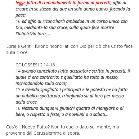
legge fatta di comandamenti in forma di precetti
, affin di
creare in se stesso dei due un solo uomo nuovo, facendo la
pace;
16
ed affin di riconciliarli ambedue in un corpo unico con
Dio, mediante la sua croce, sulla quale fece morire
l'inimicizia loro …
Ebrei e Gentili furono riconciliati con Dio per ciò che Cristo fece
sulla croce.
COLOSSESI 2:14-16
14
avendo cancellato l'atto accusatore scritto in precetti, il
quale ci era contrario; e quell'atto ha tolto di mezzo,
inchiodandolo sulla croce;
15
e avendo spogliato i principati e le potestà ne ha fatto
un pubblico spettacolo, trionfando su di loro per mezzo
della croce.
16
Nessuno dunque vi giudichi quanto al mangiare o al
bere, o rispetto a feste, o a novilunî o a sabati…
Cos'è il Nuovo Patto? Non fu quello dato sul monte, ma
provenne dal Gerusalemme di sopra.