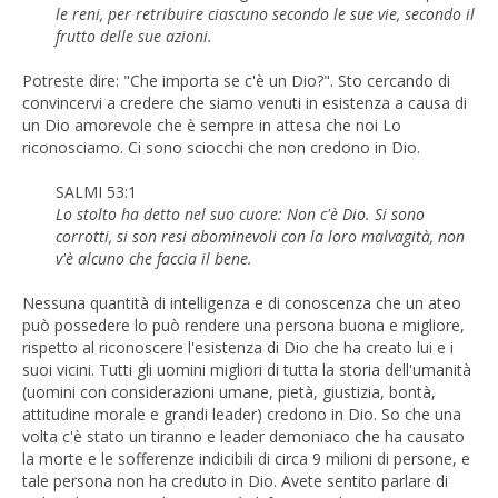
le reni, per retribuire ciascuno secondo le sue vie, secondo il
frutto delle sue azioni.
Potreste dire: "Che importa se c'è un Dio?". Sto cercando di
convincervi a credere che siamo venuti in esistenza a causa di
un Dio amorevole che è sempre in attesa che noi Lo
riconosciamo. Ci sono sciocchi che non credono in Dio.
SALMI 53:1
Lo stolto ha detto nel suo cuore: Non c'è Dio. Si sono
corrotti, si son resi abominevoli con la loro malvagità, non
v'è alcuno che faccia il bene.
Nessuna quantità di intelligenza e di conoscenza che un ateo
può possedere lo può rendere una persona buona e migliore,
rispetto al riconoscere l'esistenza di Dio che ha creato lui e i
suoi vicini. Tutti gli uomini migliori di tutta la storia dell'umanità
(uomini con considerazioni umane, pietà, giustizia, bontà,
attitudine morale e grandi leader) credono in Dio. So che una
volta c'è stato un tiranno e leader demoniaco che ha causato
la morte e le sofferenze indicibili di circa 9 milioni di persone, e
tale persona non ha creduto in Dio. Avete sentito parlare di