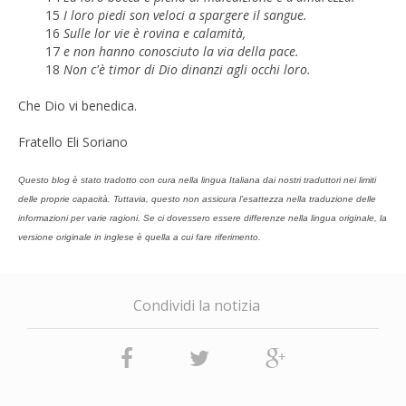
15
I loro piedi son veloci a spargere il sangue.
16
Sulle lor vie è rovina e calamità,
17
e non hanno conosciuto la via della pace.
18
Non c'è timor di Dio dinanzi agli occhi loro.
Che Dio vi benedica.
Fratello Eli Soriano
Questo blog è stato tradotto con cura nella lingua Italiana dai nostri traduttori nei limiti
delle proprie capacità. Tuttavia, questo non assicura l’esattezza nella traduzione delle
informazioni per varie ragioni. Se ci dovessero essere differenze nella lingua originale, la
versione originale in inglese è quella a cui fare riferimento.
Condividi la notizia