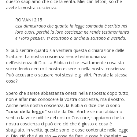
questo sappiamo che dice la verità. Miei cari lettori, so che
avete la vostra coscienza.
ROMANI 2:15
essi dimostrano che quanto la legge comanda è scritto nei
loro cuori, perché la loro coscienza ne rende testimonianza
e i loro pensieri si accusano o anche si scusano a vicenda.
Si può sentire quanto sia veritiera questa dichiarazione delle
Scritture. La nostra coscienza rende testimonianza
dell'esistenza di Dio. La Bibbia ci dice esattamente cosa sta
succedendo dentro il nostro essere o nella nostra coscienza.
Può accusare o scusare noi stessi e gli altri. Provate la stessa
cosa?
Spero che sarete abbastanza onesti nella risposta; dopo tutto,
non è affar mio conoscere la vostra coscienza, ma il vostro.
Anche nella nostra coscienza, la Bibbia ci dice che ci sono
"cose della legge"
scritte da Dio. Anche se non abbiamo
sentito la voce udibile del nostro Creatore, sappiamo che la
nostra coscienza ci può dire ciò che è giusto e cosa è
sbagliato. In verità, queste sono le cose contenute nella legge
di Dio: ciò che è giusto — cose da fare, e cosa è sbagliato —