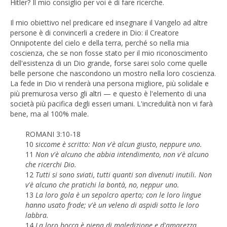
Hitler? Il mio consiglio per voi è di fare ricerche.
Il mio obiettivo nel predicare ed insegnare il Vangelo ad altre
persone è di convincerli a credere in Dio: il Creatore
Onnipotente del cielo e della terra, perché so nella mia
coscienza, che se non fosse stato per il mio riconoscimento
dell'esistenza di un Dio grande, forse sarei solo come quelle
belle persone che nascondono un mostro nella loro coscienza.
La fede in Dio vi renderà una persona migliore, più solidale e
più premurosa verso gli altri — e questo è l'elemento di una
società più pacifica degli esseri umani. L'incredulità non vi farà
bene, ma al 100% male.
ROMANI 3:10-18
10
siccome è scritto: Non v'è alcun giusto, neppure uno.
11
Non v'è alcuno che abbia intendimento, non v'è alcuno
che ricerchi Dio.
12
Tutti si sono sviati, tutti quanti son divenuti inutili. Non
v'è alcuno che pratichi la bontà, no, neppur uno.
13
La loro gola è un sepolcro aperto; con le loro lingue
hanno usato frode; v'è un veleno di aspidi sotto le loro
labbra.
14
La loro bocca è piena di maledizione e d'amarezza.