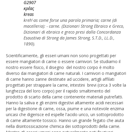
G2907
κρέας
kreas
kreh’-as come forse una parola primaria; carne (di
macelleria): - carne. (Dizionari Strong Ebraico e Greco,
Dizionari di ebraico e greco presi dalla Concordanza
Esaustiva di Strong da James Strong, S.T.D., LL.D.,
1890).
Scientificamente, gli esseri umani non sono progettati per
essere mangiatori di carne o essere carnivori. Se studiamo il
nostro essere fisico, il disegno del nostro corpo è molto
diverso dai mangiatori di carne naturali. I carnivori o mangiatori
di carne hanno zanne destinate ad uccidere, artigli affilati
progettati per strappare la carne, intestini brevi (circa 3 volte la
lunghezza del loro corpo) per il rapido smaltimento del
prodotto di scarto della carne contenente materiali putrefatti.
Hanno la saliva e gli enzimi digestivi altamente acidi necessari
per la digestione di carne, ossa, piume e una notevole enzima
uricasi che digerisce ed espelle l'acido urico, un sottoprodotto
di carne altamente tossico. Hanno un grande fegato che aiuta
nella disintossicazione chimica dei sottoprodotti della carne.