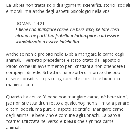
La Bibbia non tratta solo di argomenti scientifici, storici, sociali
e morali, ma anche degli aspetti psicologici nella vita.
ROMANI 14:21
È bene non mangiare carne, né bere vino, né fare cosa
alcuna che porti tuo fratello a inciampare o ad essere
scandalizzato o essere indebolito.
Anche se non è proibito nella Bibbia mangiare la carne degli
animali, il versetto precedente è stato citato dall'apostolo
Paolo come un avvertimento per i cristiani a non offendere i
compagni di fede. Si tratta di una sorta di monito che può
essere considerato psicologicamente corretto e buono in
maniera sana.
Quando ha detto: "è bene non mangiare carne, né bere vino",
[se non si tratta di un reato a qualcuno]; non si limita a parlare
di temi sociali, ma pure di aspetti scientifici. Mangiare carne
degli animali e bere vino è comune agli ubriachi. La parola
"carne" utilizzata nel verso è
kreas
che significa carne
animale.