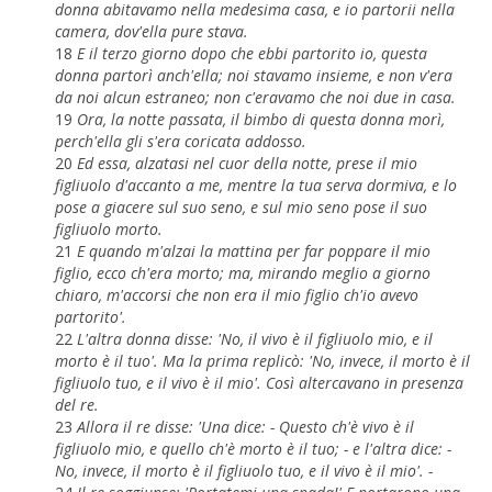
donna abitavamo nella medesima casa, e io partorii nella
camera, dov'ella pure stava.
18
E il terzo giorno dopo che ebbi partorito io, questa
donna partorì anch'ella; noi stavamo insieme, e non v'era
da noi alcun estraneo; non c'eravamo che noi due in casa.
19
Ora, la notte passata, il bimbo di questa donna morì,
perch'ella gli s'era coricata addosso.
20
Ed essa, alzatasi nel cuor della notte, prese il mio
figliuolo d'accanto a me, mentre la tua serva dormiva, e lo
pose a giacere sul suo seno, e sul mio seno pose il suo
figliuolo morto.
21
E quando m'alzai la mattina per far poppare il mio
figlio, ecco ch'era morto; ma, mirando meglio a giorno
chiaro, m'accorsi che non era il mio figlio ch'io avevo
partorito'.
22
L'altra donna disse: 'No, il vivo è il figliuolo mio, e il
morto è il tuo'. Ma la prima replicò: 'No, invece, il morto è il
figliuolo tuo, e il vivo è il mio'. Così altercavano in presenza
del re.
23
Allora il re disse: 'Una dice: - Questo ch'è vivo è il
figliuolo mio, e quello ch'è morto è il tuo; - e l'altra dice: -
No, invece, il morto è il figliuolo tuo, e il vivo è il mio'. -