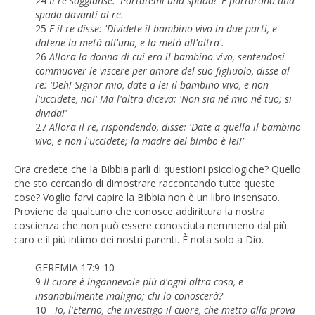
24
Il re soggiunse: 'Portatemi una spada!' E portarono una
spada davanti al re.
25
E il re disse: 'Dividete il bambino vivo in due parti, e
datene la metà all'una, e la metà all'altra'.
26
Allora la donna di cui era il bambino vivo, sentendosi
commuover le viscere per amore del suo figliuolo, disse al
re: 'Deh! Signor mio, date a lei il bambino vivo, e non
l'uccidete, no!' Ma l'altra diceva: 'Non sia né mio né tuo; si
divida!'
27
Allora il re, rispondendo, disse: 'Date a quella il bambino
vivo, e non l'uccidete; la madre del bimbo è lei!'
Ora credete che la Bibbia parli di questioni psicologiche? Quello
che sto cercando di dimostrare raccontando tutte queste
cose? Voglio farvi capire la Bibbia non è un libro insensato.
Proviene da qualcuno che conosce addirittura la nostra
coscienza che non può essere conosciuta nemmeno dal più
caro e il più intimo dei nostri parenti. È nota solo a Dio.
GEREMIA 17:9-10
9
Il cuore è ingannevole più d'ogni altra cosa, e
insanabilmente maligno; chi lo conoscerà?
10
- Io, l'Eterno, che investigo il cuore, che metto alla prova