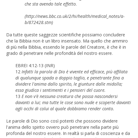
che sta avendo tale effetto.
(http://news.bbc.co.uk/2/hi/health/medical_notes/a-
b/872428.stm)
Da tutte queste saggezze scientifiche possiamo concludere
che la Bibbia non è un libro insensato. Ma quello che ammiro
di più nella Bibbia, essendo le parole del Creatore, è che è in
grado di penetrare nelle profondità del nostro essere.
EBREI 4:12-13 (INR)
12
Infatti la parola di Dio è vivente ed efficace, più affilata
di qualunque spada a doppio taglio, e penetrante fino a
dividere l'anima dallo spirito, le giunture dalle midolla;
essa giudica i sentimenti e i pensieri del cuore.
13
E non v'è nessuna creatura che possa nascondersi
davanti a lui; ma tutte le cose sono nude e scoperte davanti
agli occhi di colui al quale dobbiamo render conto.
Le parole di Dio sono così potenti che possono dividere
l'anima dello spirito ovvero può penetrare nella parte più
profonda del nostro essere. In realtà si parla di coscienza e da