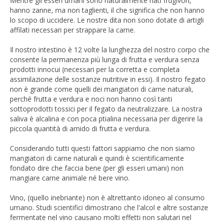
Mentre gli esseri umani sono naturalmente nati frugivori,
hanno zanne, ma non taglienti, il che significa che non hanno
lo scopo di uccidere. Le nostre dita non sono dotate di artigli
affilati necessari per strappare la carne.
Il nostro intestino è 12 volte la lunghezza del nostro corpo che
consente la permanenza più lunga di frutta e verdura senza
prodotti innocui (necessari per la corretta e completa
assimilazione delle sostanze nutritive in essi). Il nostro fegato
non è grande come quelli dei mangiatori di carne naturali,
perché frutta e verdura e noci non hanno così tanti
sottoprodotti tossici per il fegato da neutralizzare. La nostra
saliva è alcalina e con poca ptialina necessaria per digerire la
piccola quantità di amido di frutta e verdura.
Considerando tutti questi fattori sappiamo che non siamo
mangiatori di carne naturali e quindi è scientificamente
fondato dire che faccia bene (per gli esseri umani) non
mangiare carne animale né bere vino.
Vino, (quello inebriante) non è altrettanto idoneo al consumo
umano. Studi scientifici dimostrano che l'alcol e altre sostanze
fermentate nel vino causano molti effetti non salutari nel