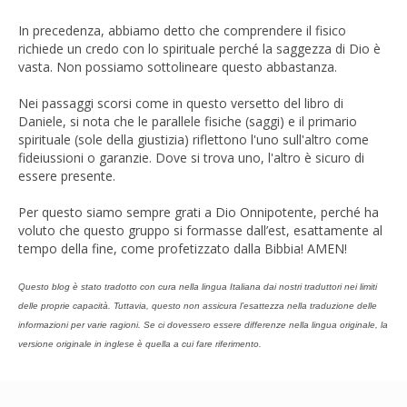
In precedenza, abbiamo detto che comprendere il fisico
richiede un credo con lo spirituale perché la saggezza di Dio è
vasta. Non possiamo sottolineare questo abbastanza.
Nei passaggi scorsi come in questo versetto del libro di
Daniele, si nota che le parallele fisiche (saggi) e il primario
spirituale (sole della giustizia) riflettono l'uno sull'altro come
fideiussioni o garanzie. Dove si trova uno, l'altro è sicuro di
essere presente.
Per questo siamo sempre grati a Dio Onnipotente, perché ha
voluto che questo gruppo si formasse dall’est, esattamente al
tempo della fine, come profetizzato dalla Bibbia! AMEN!
Questo blog è stato tradotto con cura nella lingua Italiana dai nostri traduttori nei limiti
delle proprie capacità. Tuttavia, questo non assicura l’esattezza nella traduzione delle
informazioni per varie ragioni. Se ci dovessero essere differenze nella lingua originale, la
versione originale in inglese è quella a cui fare riferimento.