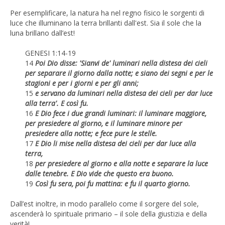
Per esemplificare, la natura ha nel regno fisico le sorgenti di
luce che illuminano la terra brillanti dall'est. Sia il sole che la
luna brillano dall’est!
GENESI 1:14-19
14
Poi Dio disse: 'Sianvi de' luminari nella distesa dei cieli
per separare il giorno dalla notte; e siano dei segni e per le
stagioni e per i giorni e per gli anni;
15
e servano da luminari nella distesa dei cieli per dar luce
alla terra'. E così fu.
16
E Dio fece i due grandi luminari: il luminare maggiore,
per presiedere al giorno, e il luminare minore per
presiedere alla notte; e fece pure le stelle.
17
E Dio li mise nella distesa dei cieli per dar luce alla
terra,
18
per presiedere al giorno e alla notte e separare la luce
dalle tenebre. E Dio vide che questo era buono.
19
Così fu sera, poi fu mattina: e fu il quarto giorno.
Dall’est inoltre, in modo parallelo come il sorgere del sole,
ascenderà lo spirituale primario – il sole della giustizia e della
verità!