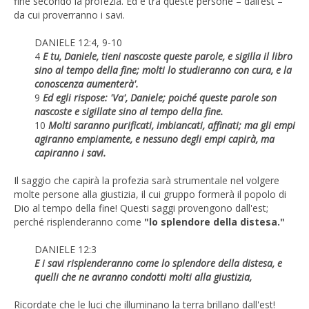
fine secondo la profezia. Ed è tra queste persone – dall’est –
da cui proverranno i savi.
DANIELE 12:4, 9-10
4
E tu, Daniele, tieni nascoste queste parole, e sigilla il libro
sino al tempo della fine; molti lo studieranno con cura, e la
conoscenza aumenterà'.
9
Ed egli rispose: 'Va', Daniele; poiché queste parole son
nascoste e sigillate sino al tempo della fine.
10
Molti saranno purificati, imbiancati, affinati; ma gli empi
agiranno empiamente, e nessuno degli empi capirà, ma
capiranno i savi.
Il saggio che capirà la profezia sarà strumentale nel volgere
molte persone alla giustizia, il cui gruppo formerà il popolo di
Dio al tempo della fine! Questi saggi provengono dall'est;
perché risplenderanno come
"lo splendore della distesa."
DANIELE 12:3
E i savi risplenderanno come lo splendore della distesa, e
quelli che ne avranno condotti molti alla giustizia,
Ricordate che le luci che illuminano la terra brillano dall'est!