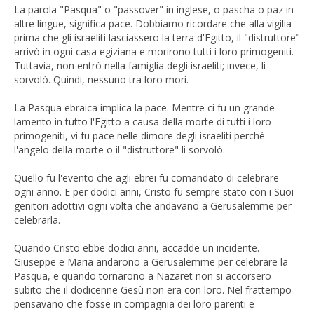
La parola "Pasqua" o "passover" in inglese, o pascha o paz in
altre lingue, significa pace. Dobbiamo ricordare che alla vigilia
prima che gli israeliti lasciassero la terra d'Egitto, il "distruttore"
arrivò in ogni casa egiziana e morirono tutti i loro primogeniti.
Tuttavia, non entrò nella famiglia degli israeliti; invece, li
sorvolò. Quindi, nessuno tra loro morì.
La Pasqua ebraica implica la pace. Mentre ci fu un grande
lamento in tutto l'Egitto a causa della morte di tutti i loro
primogeniti, vi fu pace nelle dimore degli israeliti perché
l'angelo della morte o il "distruttore" li sorvolò.
Quello fu l'evento che agli ebrei fu comandato di celebrare
ogni anno. E per dodici anni, Cristo fu sempre stato con i Suoi
genitori adottivi ogni volta che andavano a Gerusalemme per
celebrarla.
Quando Cristo ebbe dodici anni, accadde un incidente.
Giuseppe e Maria andarono a Gerusalemme per celebrare la
Pasqua, e quando tornarono a Nazaret non si accorsero
subito che il dodicenne Gesù non era con loro. Nel frattempo
pensavano che fosse in compagnia dei loro parenti e