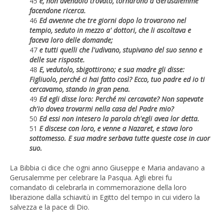
45
e, non avendolo trovato, tornarono a Gerusalemme
facendone ricerca.
46
Ed avvenne che tre giorni dopo lo trovarono nel
tempio, seduto in mezzo a' dottori, che li ascoltava e
faceva loro delle domande;
47
e tutti quelli che l'udivano, stupivano del suo senno e
delle sue risposte.
48
E, vedutolo, sbigottirono; e sua madre gli disse:
Figliuolo, perché ci hai fatto così? Ecco, tuo padre ed io ti
cercavamo, stando in gran pena.
49
Ed egli disse loro: Perché mi cercavate? Non sapevate
ch'io dovea trovarmi nella casa del Padre mio?
50
Ed essi non intesero la parola ch'egli avea lor detta.
51
E discese con loro, e venne a Nazaret, e stava loro
sottomesso. E sua madre serbava tutte queste cose in cuor
suo.
La Bibbia ci dice che ogni anno Giuseppe e Maria andavano a
Gerusalemme per celebrare la Pasqua. Agli ebrei fu
comandato di celebrarla in commemorazione della loro
liberazione dalla schiavitù in Egitto del tempo in cui videro la
salvezza e la pace di Dio.