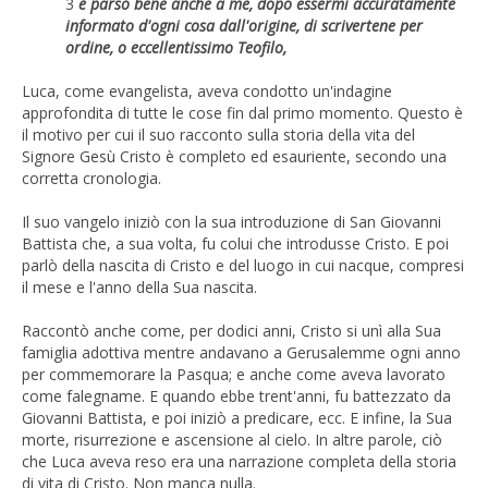
3
è parso bene anche a me, dopo essermi accuratamente
informato d'ogni cosa dall'origine, di scrivertene per
ordine, o eccellentissimo Teofilo,
Luca, come evangelista, aveva condotto un'indagine
approfondita di tutte le cose fin dal primo momento. Questo è
il motivo per cui il suo racconto sulla storia della vita del
Signore Gesù Cristo è completo ed esauriente, secondo una
corretta cronologia.
Il suo vangelo iniziò con la sua introduzione di San Giovanni
Battista che, a sua volta, fu colui che introdusse Cristo. E poi
parlò della nascita di Cristo e del luogo in cui nacque, compresi
il mese e l'anno della Sua nascita.
Raccontò anche come, per dodici anni, Cristo si unì alla Sua
famiglia adottiva mentre andavano a Gerusalemme ogni anno
per commemorare la Pasqua; e anche come aveva lavorato
come falegname. E quando ebbe trent'anni, fu battezzato da
Giovanni Battista, e poi iniziò a predicare, ecc. E infine, la Sua
morte, risurrezione e ascensione al cielo. In altre parole, ciò
che Luca aveva reso era una narrazione completa della storia
di vita di Cristo. Non manca nulla.