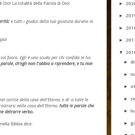
202
i Dio! La totalità della Parola di Dio!
►
201
►
erità
; e tutti i giudizi della tua giustizia durano in
201
►
più!
201
►
201
▼
col fuoco. Egli è uno scudo per chi confida in lui.
d
►
parole, ch'egli non t'abbia a riprendere, e tu non
n
►
o
►
s
►
el cortile della casa dell'Eterno, e di' a tutte le
ostrarsi nella casa dell'Eterno,
tutte le parole che
l
►
ne detrarre verbo.
g
►
 nella Bibbia dice: