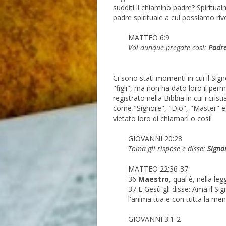
sudditi li chiamino padre? Spiritual
padre spirituale a cui possiamo ri
MATTEO 6:9
Voi dunque pregate così:
Padre 
Ci sono stati momenti in cui il Sign
"figli", ma non ha dato loro il pe
registrato nella Bibbia in cui i cri
come "Signore", "Dio", "Master" e
vietato loro di chiamarLo così!
GIOVANNI 20:28
Toma gli rispose e disse:
Signo
MATTEO 22:36-37
36
Maestro
, qual è, nella l
37 E Gesù gli disse: Ama il Sig
l'anima tua e con tutta la men
GIOVANNI 3:1-2