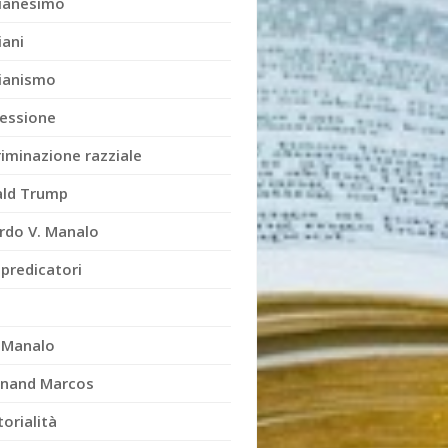
tianesimo
iani
tianismo
essione
riminazione razziale
ld Trump
rdo V. Manalo
 predicatori
x Manalo
inand Marcos
orialità