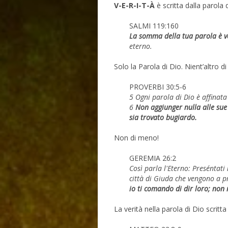
V-E-R-I-T-À
è scritta dalla parola d
SALMI 119:160
La somma della tua parola è v
eterno.
Solo la Parola di Dio. Nient’altro di 
PROVERBI 30:5-6
5 Ogni parola di Dio è affinata 
6
Non aggiunger nulla alle sue 
sia trovato bugiardo.
Non di meno!
GEREMIA 26:2
Così parla l'Eterno: Preséntati n
città di Giuda che vengono a pr
io ti comando di dir loro; non 
La verità nella parola di Dio scritta