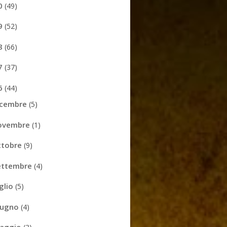
0
(49)
9
(52)
8
(66)
7
(37)
6
(44)
icembre
(5)
ovembre
(1)
ttobre
(9)
ettembre
(4)
uglio
(5)
iugno
(4)