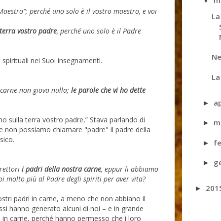
m
▼
aestro"; perché uno solo è il vostro maestro, e voi
La
terra vostro padre
, perché uno solo è il Padre
Ne
 spirituali nei Suoi insegnamenti.
La
la carne non giova nulla;
le parole che vi ho dette
a
►
 sulla terra vostro padre,” Stava parlando di
m
►
che non possiamo chiamare "padre" il padre della
sico.
f
►
g
►
rettori
i
padri della nostra carne
, eppur li abbiamo
i molto più al Padre degli spiriti per aver vita?
201
►
nostri padri in carne, a meno che non abbiano il
essi hanno generato alcuni di noi – e in grande
i in carne, perché hanno permesso che i loro