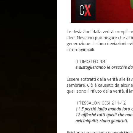
Le deviazioni dalla verità complic
idee! Nessuno può negare che all'i
generazione ci siano deviazioni evid
inimmaginabili.
II TIMOTEO 4:4
e distoglieranno le orecchie dal
Essere sottratti dalla verità alle 
sembrare. Ciò è causato da alcune 
quali sono il rifiuto della verità, il 
II TESSALONICESI 2:11-12
11
E perciò Iddio manda loro e
12
affinché tutti quelli che no
nell'iniquità, siano giudicati.
Esistono una miriade di nemici invi