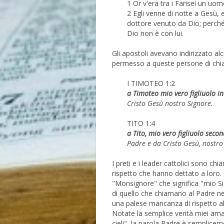
1 Or v'era tra i Farisei un u
2 Egli venne di notte a Gesù, e
dottore venuto da Dio; perché 
Dio non è con lui.
Gli apostoli avevano indirizzato alc
permesso a queste persone di chia
I TIMOTEO 1:2
a Timoteo mio vero figliuolo in
Cristo Gesù nostro Signore.
TITO 1:4
a Tito, mio vero figliuolo secon
Padre e da Cristo Gesù, nostro
I preti e i leader cattolici sono c
rispetto che hanno dettato a loro. 
"Monsignore" che significa "mio S
di quello che chiamano al Padre ne
una palese mancanza di rispetto 
Notate la semplice verità miei amat
cieli", la parola Padre è semplicem