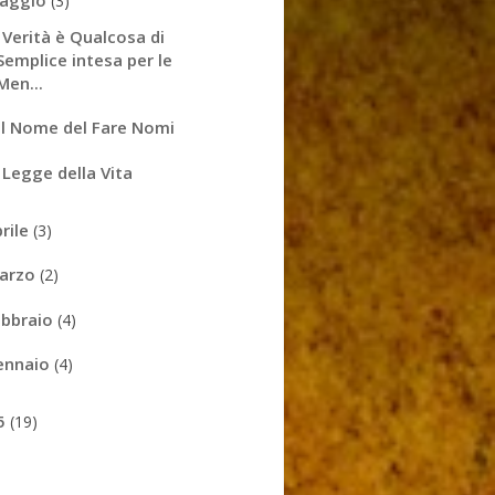
aggio
(3)
 Verità è Qualcosa di
Semplice intesa per le
Men...
l Nome del Fare Nomi
 Legge della Vita
prile
(3)
arzo
(2)
ebbraio
(4)
ennaio
(4)
5
(19)