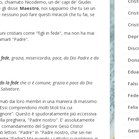
Cris
omo, chiamato Nicodemo, un de' capi de' Giudei.
 gli disse:
Maestro
, noi sappiamo che tu sei un
Crist
nessuno può fare questi miracoli che tu fai, se
Cris
uni cristiani come "figli in fede", ma non ha mai
Depr
marli "Padre".
Disc
 fede
,
grazia, misericordia, pace, da Dio Padre e da
Dona
Edua
do la fede
che ci è comune, grazia e pace da Dio
Falsi
 Salvatore.
Fede
hiamati dai loro membri in una maniera di massimo
Feli
Essi comprendono molti titoli tra cui
ignore". Questo è spudoratamente più eccessiva
Ferd
lla preghiera, "Padre nostro". E' assolutamente
al comandamento del Signore Gesù Cristo!
Genit
i lettori. "Padre" in "Padre nostro, che sei nei
ente “Padre”! Ma quando i cattolici si rivolgono ai