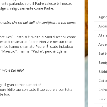
mente parlando, solo il Padre celeste è il nostro
volgerci religiosamente come Padre.
Agno
nostro che sei nei cieli,
sia santificato il tuo nome;
Arca
Atei
ore Gesù Cristo si è rivolto ai Suoi discepoli come
rmessodi chiamarLo Padre! Non vi è nessun caso
Avve
stiani Lo hanno chiamato Padre. È stato intitolato
 "Maestro", ma mai "Padre", perché Egli ha
Batt
Beni
r mio e Dio mio!
Bibb
Catt
egge, il gran comandamento?
Chin
nore Iddio tuo con tutto il tuo cuore e con tutta
te tua.
COVI