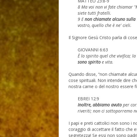
MATTEO 23:8-9
8 Ma voi non vi fate chiamar "M
siete tutti fratelli.
9 E
non chiamate alcuno sulla 
vostro, quello che è ne' cieli.
Il Signore Gesù Cristo parla di cose
GIOVANNI 6:63
È lo spirito quel che vivifica; 
sono spirito
e vita.
Quando disse, “non chiamate alcuno
cose spirituali. Non intende dire 
nostra carne o del nostro essere fi
EBREI 12:9
Inoltre, abbiamo avuto
per cor
riveriti; non ci sottoporremo no
I papi e preti cattolici non sono i 
coraggio di accettare il fatto che 
segretezza! Se essi non sono padr