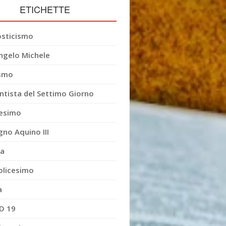
ETICHETTE
sticismo
ngelo Michele
smo
ntista del Settimo Giorno
esimo
gno Aquino III
ia
olicesimo
a
D 19