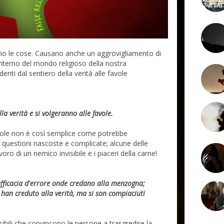
ano le cose. Causano anche un aggrovigliamento di
nterno del mondo religioso della nostra
enti dal sentiero della verità alle favole
la verità e si volgeranno alle favole.
favole non è così semplice come potrebbe
questioni nascoste e complicate; alcune delle
lavoro di un nemico invisibile e i piaceri della carne!
fficacia d'errore onde credano alla menzogna;
n han creduto alla verità, ma si son compiaciuti
sibili che convincono le persone a trasgredire la