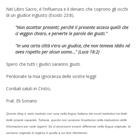
Nel Libro Sacro, è l'influenza e il denaro che coprono gli occhi
di un giudice ingiusto (Esodo 23:8).
"Non accettar presenti; perché il presente acceca quelli che
ci veggon chiaro, e perverte le parole dei giusti."
"In una certa città v'era un giudice, che non temeva Iddio né
avea rispetto per alcun uomo..." (Luca 18:2)
Spero che tutti i giudici saranno giusti.
Perdonate la mia ignoranza delle vostre leggi!
Cordiali saluti in Cristo,
Frat. Eli Soriano
Questo blog è stato tradotto con cura nella lingua Italiana dai nostri traduttori nei limiti
delle proprie capacità. Tuttavia, questo non assicura l’esattezza nella traduzione delle
informazioni per varie ragioni. Se ci dovessero essere differenze nella lingua originale, la
versione originale in inglese è quella a cui fare riferimento.