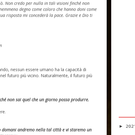
ò. Non credo per nulla in tali visioni finché non
 nemmeno degno come coloro che hanno doni come
 tua risposta mi concederà la pace. Grazie e Dio ti
m
ndo, nessun essere umano ha la capacità di
l futuro più vicino. Naturalmente, il futuro più
iché non sai quel che un giorno possa produrre.
ere.
202
►
 o domani andremo nella tal città e vi staremo un