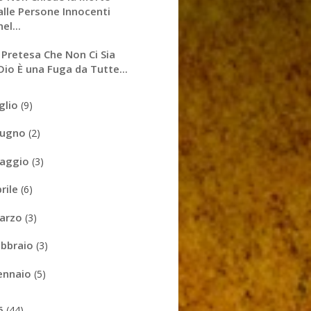
alle Persone Innocenti
nel...
 Pretesa Che Non Ci Sia
Dio È una Fuga da Tutte...
uglio
(9)
iugno
(2)
aggio
(3)
prile
(6)
arzo
(3)
ebbraio
(3)
ennaio
(5)
6
(44)