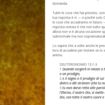
domanda.
Tutte le cose che hai previsto, so
tua risposta è sì — e poiché solo D
le cose che accadranno in futuro — 
risposta onesta è che non tutto qu
allora non vi è alcuna vocazione sp
subnormale ma non soprannaturale;
Lo sapevi che a volte anche le previ
loro di accadere per testare se lo 
anima.
DEUTERONOMIO 13:1-3
1
Quando sorgerà in mezzo a te
o un prodigio,
2
e il segno o il prodigio di cu
dietro a dèi stranieri (che tu 
3
tu non darai retta alle parol
l'Eterno, il vostro Dio, vi mett
Dio, con tutto il vostro cuore 