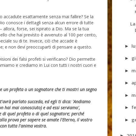
no accadute esattamente senza mai fallire? Se la
io conosce i dettagli senza alcun errore di tutte
La
allora, forse, sei ispirato a Dio. Ma se la tua
ello che hai previsto è avvenuto al 100 per cento,
eciale su di te. Invece, ciò che accade è
l
►
 e non devi preoccuparti di pensare a questo.
g
►
sioni dei falsi profeti si verificano? Dio permette
amiamo e crediamo in Lui con tutti i nostri cuori e
m
►
a
►
 un profeta o un sognatore che ti mostri un segno
m
►
i t'avrà parlato succeda, ed egli ti dica: 'Andiamo
f
►
non hai mai conosciuto) e ad essi serviamo',
e di quel profeta o di quel sognatore; perché
g
e alla prova per sapere se amate l'Eterno, il vostro
►
e con tutta l'anima vostra.
201
►