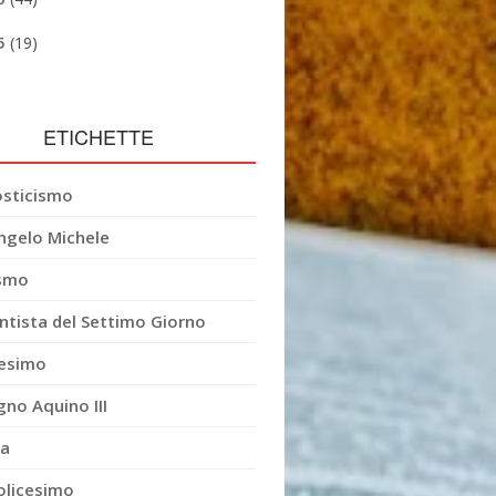
5
(19)
ETICHETTE
sticismo
ngelo Michele
smo
ntista del Settimo Giorno
esimo
gno Aquino III
ia
olicesimo