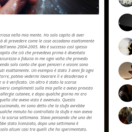
iosa nella mia mente. Ho solo capito di aver
tà di prevedere come le cose accadano esattamente
ell'anno 2004-2005. Ma è successo così spesso
apito che ciò che prevedevo prima è diventato
sicurezza o fiducia in me ogni volta che prevedo
endo solo conto che quei pensieri e visioni sono
uti esattamente. Un esempio è stato 3 anni fa ogni
orre, potevo vedermi lavorare lì e desideravo e
 si è verificato. Un altro è stato la scorsa
iversi complimenti sulla mia pelle e avevo previsto
li allergie cutanee, e dopo qualche giorno mi ero
quello che avevo visto è avvenuto. Questo
cucinando, mi sono detto che la stufa avrebbe
qualche minuto ho controllato la stufa e non aveva
to la scorsa settimana. Stavo pensando che uno dei
rebbe stato licenziato, dopo una settimana è
solo alcuni casi tra quelli che ho sperimentato.