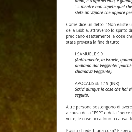
anno, e trafficheremo, e guad
14
mentre non sapete quel che 
siete un vapore che appare per
Come dice un detto: "Non esiste un
della Bibbia, attraverso lo spirito 
predicano esattamente le cose che 
stata prevista la fine di tutto.
I SAMUELE 9:9
(Anticamente, in Israele, quand
andiamo dal Veggente!' poiché 
chiamava Veggente).
APOCALISSE 1:19 (INR)
Scrivi dunque le cose che hai v
seguito,
Altre persone sostengono di avere
a causa della "ESP" o della "perce
volte, le cose accadono a causa de
Posso chiederti una cosa? E spero 