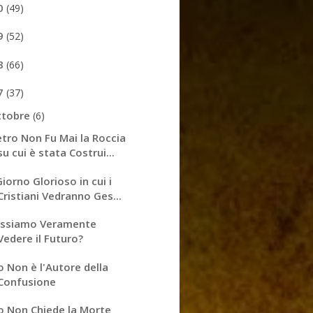
0
(49)
9
(52)
8
(66)
7
(37)
ttobre
(6)
etro Non Fu Mai la Roccia
su cui è stata Costrui...
 Giorno Glorioso in cui i
Cristiani Vedranno Ges...
ssiamo Veramente
Vedere il Futuro?
o Non è l'Autore della
Confusione
o Non Chiede la Morte