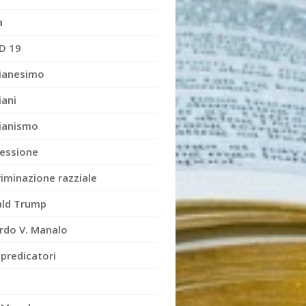
a
D 19
tianesimo
iani
tianismo
essione
riminazione razziale
ld Trump
rdo V. Manalo
 predicatori