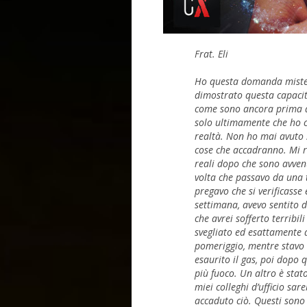
Frat. Eli
Ho questa domanda mister
dimostrato questa capaci
come sono ancora prima d
solo ultimamente che ho c
realtà. Non ho mai avuto 
cose che accadranno. Mi r
reali dopo che sono avven
volta che passavo da una t
pregavo che si verificasse e
settimana, avevo sentito d
che avrei sofferto terribi
svegliato ed esattamente 
pomeriggio, mentre stavo 
esaurito il gas, poi dopo 
più fuoco. Un altro è sta
miei colleghi d’ufficio sa
accaduto ciò. Questi sono 