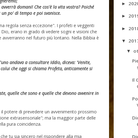
agneremo;
202
►
avverrà domani! Che cos'è la vita vostra? Poiché
 un po' di tempo e poi svanisce.
201
►
a regola senza eccezione". I profeti e veggenti
201
►
di Dio, erano in grado di vedere sogni e visioni che
avverranno nel futuro più lontano. Nella Bibbia è
201
▼
o
▼
Pi
'uno andava a consultare Iddio, diceva: 'Venite,
colui che oggi si chiama Profeta, anticamente si
Il
iste, quelle che sono e quelle che devono avvenire in
Po
 il potere di prevedere un avvenimento prossimo
Di
zione extrasensoriale"; ma la maggior parte delle
lla pura coincidenza.
Di
che tu sia sincero nel rispondere alla mia