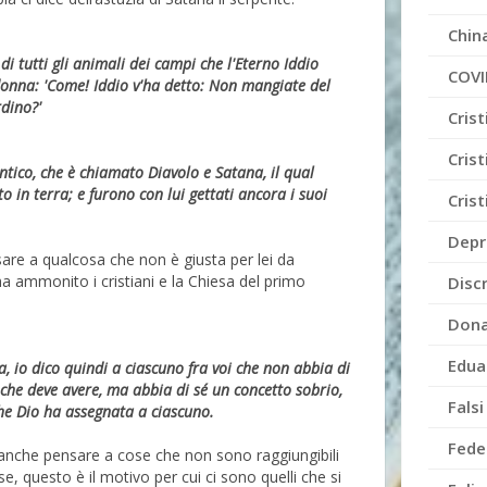
Chin
 di tutti gli animali dei campi che l'Eterno Iddio
COVI
 donna: 'Come! Iddio v'ha detto: Non mangiate del
ardino?'
Cris
Crist
antico, che è chiamato Diavolo e Satana, il qual
o in terra; e furono con lui gettati ancora i suoi
Cris
Depr
re a qualcosa che non è giusta per lei da
a ammonito i cristiani e la Chiesa del primo
Disc
Dona
Edua
a, io dico quindi a ciascuno fra voi che non abbia di
 che deve avere, ma abbia di sé un concetto sobrio,
Falsi
he Dio ha assegnata a ciascuno.
Fede
nche pensare a cose che non sono raggiungibili
e, questo è il motivo per cui ci sono quelli che si