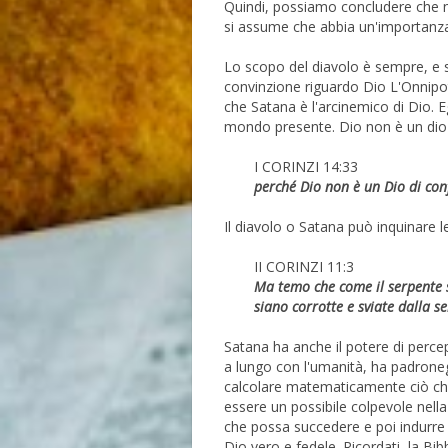
Quindi, possiamo concludere che n
si assume che abbia un'importanza
Lo scopo del diavolo è sempre, e 
convinzione riguardo Dio L'Onnip
che Satana è l'arcinemico di Dio. Eg
mondo presente. Dio non è un dio d
I CORINZI 14:33
perché Dio non è un Dio di con
Il diavolo o Satana può inquinare l
II CORINZI 11:3
Ma temo che come il serpente s
siano corrotte e sviate dalla se
Satana ha anche il potere di perce
a lungo con l'umanità, ha padroneg
calcolare matematicamente ciò ch
essere un possibile colpevole nell
che possa succedere e poi indurre i
Dio vero e fedele. Ricordati, la Bibb