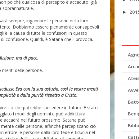
on poiché qualcosa di percepito è accaduto, già
 soprannaturale.
201
►
sarà sempre, ingannare le persone nella loro
otente. Dobbiamo essere pienamente consapevoli
li è la causa di tutte le confusioni in questo
i confusione. Quindi, è Satana che li provoca.
Agno
fusione, ma di pace.
Arca
e menti delle persone.
Atei
edusse Eva con la sua astuzia, così le vostre menti
Avve
mplicità e dalla purità rispetto a Cristo.
Batt
pire ciò che potrebbe succedere in futuro. È stato
Beni
giato i modi degli uomini e può addirittura
e accadrà nel futuro prossimo. Satana può
Bibb
a mente delle persone, affinché percepiscano ciò
n errore le persone dalla loro fede e fiducia nel
Catt
ia ci dice dell’astuzia di Satana il serpente.