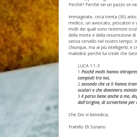
Perché? Perché sei un pazzo se ne
Immaginate, circa trenta (30) antich
medico, un avvocato, pescatori e 
molti dei quali sono testimoni ocul
della morte e della resurrezione d
senza cervello nel nostro tempo. V
chiunque, ma ai più intelligenti; e
maledirà: perché lui crede che Ge
LUCA 1:1-3
1
Poiché molti hanno intrapres
compiuti tra noi,
2
secondo che ce li hanno trama
oculari e che divennero ministr
3
è parso bene anche a me, do
dall'origine, di scrivertene per
Che Dio vi benedica,
Fratello Eli Soriano