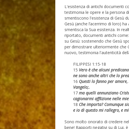
L'esistenza di antichi documenti co
testimonia le opere e la persona d
smentiscono l'esistenza di Gesù d
Gesù (anche l’acerrimo di loro) ha 
smentisca la Sua esistenza. In re
riportato, documenti antichi come:
su Gesù: sostenendo che Gesù spos
per dimostrare ulteriormente che G
nuovo, testimonia l'autenticità dell
FILIPPESI 1:15-18
15
Vero è che alcuni predicano
ne sono anche altri che lo pre
16
Questi lo fanno per amore, 
Vangelo;.
17
ma quelli annunziano Cristo
cagionarmi afflizione nelle mie
18
Che importa? Comunque sia, 
e io di questo mi rallegro, e m
Sono molto onorato di credere nel 
bene! Rapporti negativi su di Lui, 