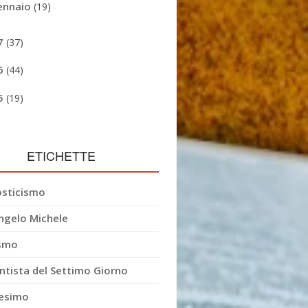
ennaio
(19)
7
(37)
6
(44)
5
(19)
ETICHETTE
sticismo
ngelo Michele
smo
ntista del Settimo Giorno
esimo