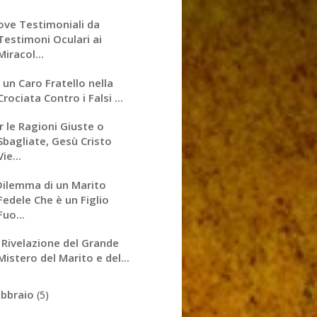
ove Testimoniali da
Testimoni Oculari ai
Miracol...
 un Caro Fratello nella
Crociata Contro i Falsi ...
r le Ragioni Giuste o
Sbagliate, Gesù Cristo
Vie...
 Dilemma di un Marito
Fedele Che è un Figlio
Fuo...
 Rivelazione del Grande
Mistero del Marito e del...
ebbraio
(5)