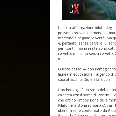
Un'altra affermazione idiota degli
possono provarlo in meno di cinqu
mentono e negano la verità. Ma q
e, pertanto, senza cervello. Ci s
per i santi), ma in realtà sono cat
cervello, ma sono senza cervello. 
mai.
Questo pazzo — non immaginario,
laurea in educazione. Fingendo di c
suoi attacchi a Dio e alla Bibbia.
L'archeologia è un ramo della scien
calcarea con il nome di Ponzio Pila
che ordinò l'imposizione della mor
Pilato nella storia romana (Annali 
ulteriormente confermato da Giusep
Giudaiche", che ordinò la morte d