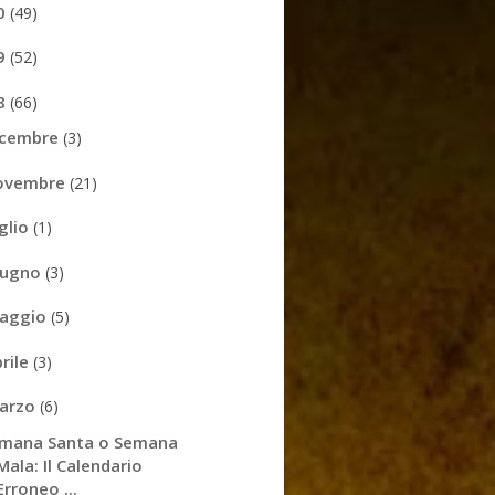
0
(49)
9
(52)
8
(66)
icembre
(3)
ovembre
(21)
uglio
(1)
iugno
(3)
aggio
(5)
prile
(3)
arzo
(6)
mana Santa o Semana
Mala: Il Calendario
Erroneo ...