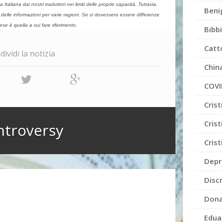
taliana dai nostri traduttori nei limiti delle proprie capacità. Tuttavia,
Beni
delle informazioni per varie ragioni. Se ci dovessero essere differenze
lese è quella a cui fare riferimento.
Bibb
Catt
ividi la notizia
Chin
COVI
Cris
Crist
ntroversy
Cris
Depr
Disc
Dona
Edua