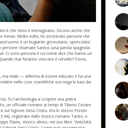
 atei è che Gesù è immaginario. Dicono anche che
e minuti. Molte volte, ho incontrato persone che
uest'uomo è un bugiardo grossolano, spericolato
ono persone chiamate Santos (una parola spagnola
tive. Ci sono persone il cui nome dice che hanno un
Quando mai faranno crescere il cervello? Forse,
 ma reale — afferma di essere educato e ha una
redere nelle cose scientifiche ora nega le basi dei
za. Fu l'archeologia a scoprire una pietra
to, un ufficiale romano ai tempi di Tiberio Cesare
te sul Signore Gesù Cristo. Era lo stesso Ponzio
15:44), registrato dallo storico romano Tacito, e
pe Flavio, storico ebreo, nel suo libro "Antichità
el Signore Gesù Cristo. Come può una persona