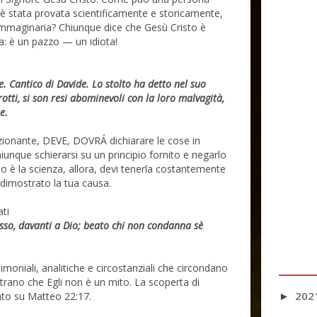
a è stata provata scientificamente e storicamente,
immaginaria? Chiunque dice che Gesù Cristo è
a: è un pazzo — un idiota!
. Cantico di Davide. Lo stolto ha detto nel suo
rotti, si son resi abominevoli con la loro malvagità,
e.
onante, DEVE, DOVRÁ dichiarare le cose in
nque schierarsi su un principio fornito e negarlo
pio è la scienza, allora, devi tenerla costantemente
 dimostrato la tua causa.
ati
tesso, davanti a Dio; beato chi non condanna sè
imoniali, analitiche e circostanziali che circondano
trano che Egli non è un mito. La scoperta di
202
to su Matteo 22:17.
►