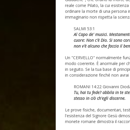
reale come Pilato, la cui esistenz
ordinare la morte di una persona 
immaginario non rispetta la scienz
SALMI 53:1
Al Capo de' musici. Mestamente
cuore: Non c'è Dio. Si sono cor
non v'è alcuno che faccia il ben
Un "CERVELLO" normalmente funzi
modo coerente. È anormale per chiu
in seguito. Se la tua base di princi
in considerazione finché non avrai
ROMANI 14:22 Giovanni Diod
Tu, hai tu fede? abbila in te s
stesso in ciò ch'egli discerne.
Le prove fisiche, documentari, test
l'esistenza del Signore Gesù dimos
monete romane dimostra il raccon