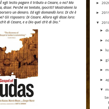
202
È egli lecito pagare il tributo a Cesare, o no? Ma
►
a, disse: Perché mi tentate, ipocriti? Mostratemi la
201
 porsero un denaro. Ed egli domandò loro: Di chi è
►
ne? Gli risposero: Di Cesare. Allora egli disse loro:
'è di Cesare, e a Dio quel ch'è di Dio.”
201
▼
d
►
n
►
l
►
g
►
m
►
a
►
m
▼
Se