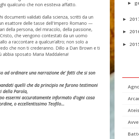
g
►
ghi qualcuno che non esisteva affatto.
i documenti validati dalla scienza, scritti da un
201
►
un esattore delle tasse dell'Impero Romano —
ari della persona, del miracolo, della passione,
201
►
i Cristo, che vengono contestati da un uomo
allo a raccontare a qualcun’altro; non solo a
201
►
 credo che non ti crederanno. Dillo a Dan Brown e ti
sù abbia sposato Maria Maddalena!
o ad ordinare una narrazione de' fatti che si son
ndati quelli che da principio ne furono testimoni
Agno
i della Parola,
po essermi accuratamente informato d'ogni cosa
Arca
 ordine, o eccellentissimo Teofilo…
Atei
Avve
Batt