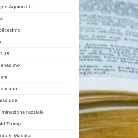
gno Aquino III
ia
olicesimo
a
D 19
tianesimo
iani
tianismo
essione
riminazione razziale
ld Trump
rdo V. Manalo