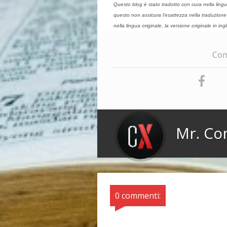
Questo blog è stato tradotto con cura nella lingua I
questo non assicura l’esattezza nella traduzione 
nella lingua originale, la versione originale in ing
Cond
Mr. Co
0 commenti: