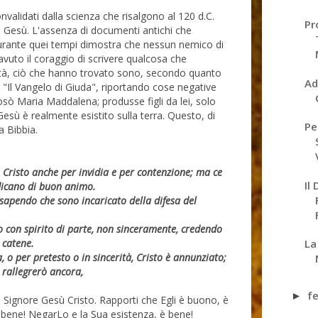
nvalidati dalla scienza che risalgono al 120 d.C.
Pr
i Gesù. L'assenza di documenti antichi che
urante quei tempi dimostra che nessun nemico di
avuto il coraggio di scrivere qualcosa che
altà, ciò che hanno trovato sono, secondo quanto
Ad
 "Il Vangelo di Giuda", riportando cose negative
ò Maria Maddalena; produsse figli da lei, solo
esù è realmente esistito sulla terra. Questo, di
Pe
a Bibbia.
 Cristo anche per invidia e per contenzione; ma ce
Il
dicano di buon animo.
sapendo che sono incaricato della difesa del
 con spirito di parte, non sinceramente, credendo
La
 catene.
o per pretesto o in sincerità, Cristo è annunziato;
i rallegrerò ancora,
f
►
Signore Gesù Cristo. Rapporti che Egli è buono, è
è bene! NegarLo e la Sua esistenza, è bene!