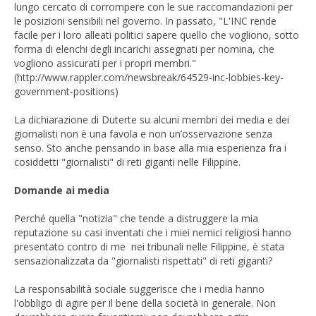
lungo cercato di corrompere con le sue raccomandazioni per
le posizioni sensibili nel governo. In passato, "L'INC rende
facile per i loro alleati politici sapere quello che vogliono, sotto
forma di elenchi degli incarichi assegnati per nomina, che
vogliono assicurati per i propri membri."
(http://www.rappler.com/newsbreak/64529-inc-lobbies-key-
government-positions)
La dichiarazione di Duterte su alcuni membri dei media e dei
giornalisti non è una favola e non un’osservazione senza
senso. Sto anche pensando in base alla mia esperienza fra i
cosiddetti "giornalisti" di reti giganti nelle Filippine.
Domande ai media
Perché quella "notizia" che tende a distruggere la mia
reputazione su casi inventati che i miei nemici religiosi hanno
presentato contro di me nei tribunali nelle Filippine, è stata
sensazionalizzata da "giornalisti rispettati" di reti giganti?
La responsabilità sociale suggerisce che i media hanno
l'obbligo di agire per il bene della società in generale. Non