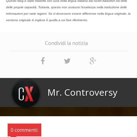
Questo blog è stato tradotto con cura nella lingua Italiana dai nostri traduttori nei limiti
delle proprie capacità. Tuttavia, questo non assicura l’esattezza nella traduzione delle
informazioni per varie ragioni. Se ci dovessero essere differenze nella lingua originale, la
versione originale in inglese è quella a cui fare riferimento.
Condividi la notizia
Mr. Controversy
0 commenti: