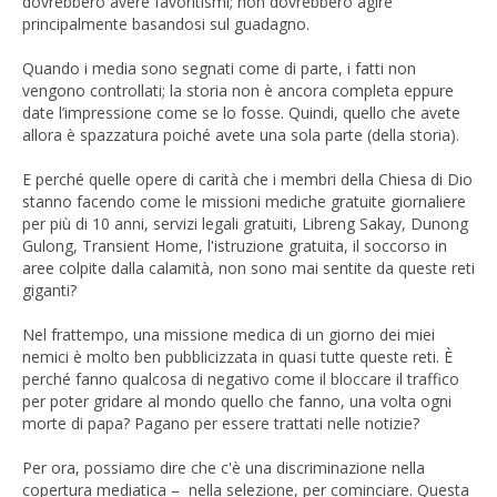
dovrebbero avere favoritismi; non dovrebbero agire
principalmente basandosi sul guadagno.
Quando i media sono segnati come di parte, i fatti non
vengono controllati; la storia non è ancora completa eppure
date l’impressione come se lo fosse. Quindi, quello che avete
allora è spazzatura poiché avete una sola parte (della storia).
E perché quelle opere di carità che i membri della Chiesa di Dio
stanno facendo come le missioni mediche gratuite giornaliere
per più di 10 anni, servizi legali gratuiti, Libreng Sakay, Dunong
Gulong, Transient Home, l'istruzione gratuita, il soccorso in
aree colpite dalla calamità, non sono mai sentite da queste reti
giganti?
Nel frattempo, una missione medica di un giorno dei miei
nemici è molto ben pubblicizzata in quasi tutte queste reti. È
perché fanno qualcosa di negativo come il bloccare il traffico
per poter gridare al mondo quello che fanno, una volta ogni
morte di papa? Pagano per essere trattati nelle notizie?
Per ora, possiamo dire che c'è una discriminazione nella
copertura mediatica – nella selezione, per cominciare. Questa