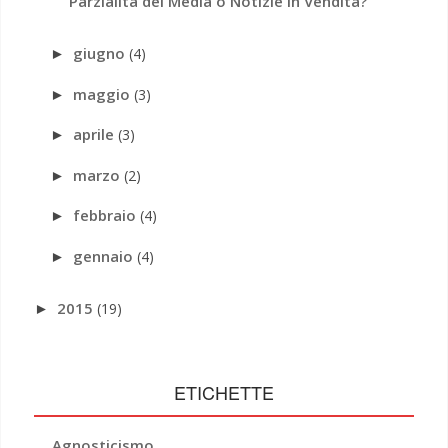
Parzialità dei Media o Notizie in Vendita?
giugno
(4)
►
maggio
(3)
►
aprile
(3)
►
marzo
(2)
►
febbraio
(4)
►
gennaio
(4)
►
2015
(19)
►
ETICHETTE
Agnosticismo