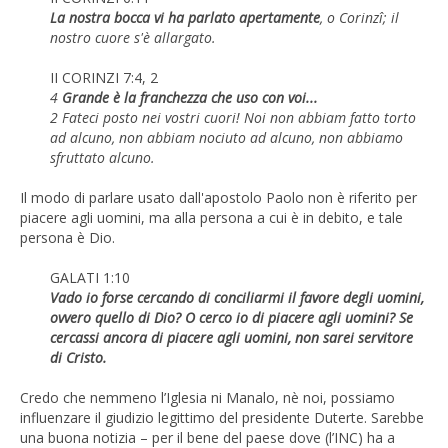
La nostra bocca vi ha parlato apertamente
, o Corinzî; il
nostro cuore s'è allargato.
II CORINZI 7:4, 2
4
Grande è la franchezza che uso con voi...
2 Fateci posto nei vostri cuori! Noi non abbiam fatto torto
ad alcuno, non abbiam nociuto ad alcuno, non abbiamo
sfruttato alcuno.
Il modo di parlare usato dall'apostolo Paolo non è riferito per
piacere agli uomini, ma alla persona a cui è in debito, e tale
persona è Dio.
GALATI 1:10
Vado io forse cercando di conciliarmi il favore degli uomini,
ovvero quello di Dio? O cerco io di piacere agli uomini? Se
cercassi ancora di piacere agli uomini, non sarei servitore
di Cristo.
Credo che nemmeno l’Iglesia ni Manalo, nè noi, possiamo
influenzare il giudizio legittimo del presidente Duterte. Sarebbe
una buona notizia – per il bene del paese dove (l’INC) ha a