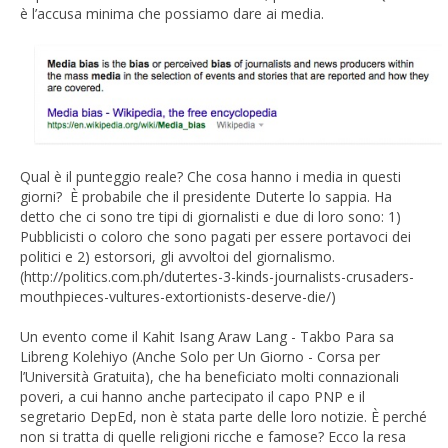
è l’accusa minima che possiamo dare ai media.
Qual è il punteggio reale? Che cosa hanno i media in questi
giorni? È probabile che il presidente Duterte lo sappia. Ha
detto che ci sono tre tipi di giornalisti e due di loro sono: 1)
Pubblicisti o coloro che sono pagati per essere portavoci dei
politici e 2) estorsori, gli avvoltoi del giornalismo.
(http://politics.com.ph/dutertes-3-kinds-journalists-crusaders-
mouthpieces-vultures-extortionists-deserve-die/)
Un evento come il Kahit Isang Araw Lang - Takbo Para sa
Libreng Kolehiyo (Anche Solo per Un Giorno - Corsa per
l’Università Gratuita), che ha beneficiato molti connazionali
poveri, a cui hanno anche partecipato il capo PNP e il
segretario DepEd, non è stata parte delle loro notizie. È perché
non si tratta di quelle religioni ricche e famose? Ecco la resa