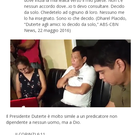
dove inizia la mia lealtà verso il mio paese. Non c’è
nessun accordo dove...io ti devo consultare. Decido
da solo. Chiedetelo ad ognuno di loro. Nessuno me
lo ha insegnato. Sono io che decido. (Dharel Placido,
“Duterte agli amici: Io decido da solo,” ABS-CBN
News, 22 maggio 2016)
Il Presidente Duterte è molto simile a un predicatore non
dipendente a nessun uomo, ma a Dio.
II CORINZI 6:11