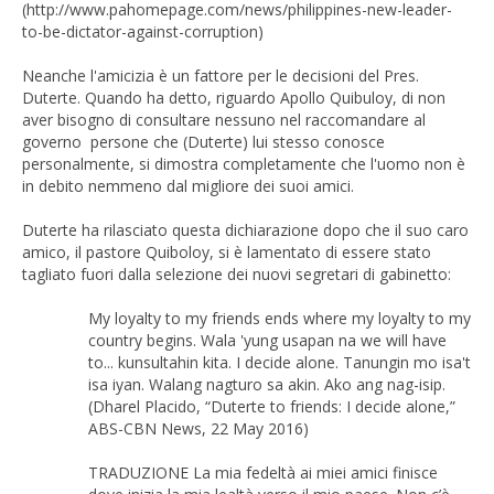
(http://www.pahomepage.com/news/philippines-new-leader-
to-be-dictator-against-corruption)
Neanche l'amicizia è un fattore per le decisioni del Pres.
Duterte. Quando ha detto, riguardo Apollo Quibuloy, di non
aver bisogno di consultare nessuno nel raccomandare al
governo persone che (Duterte) lui stesso conosce
personalmente, si dimostra completamente che l'uomo non è
in debito nemmeno dal migliore dei suoi amici.
Duterte ha rilasciato questa dichiarazione dopo che il suo caro
amico, il pastore Quiboloy, si è lamentato di essere stato
tagliato fuori dalla selezione dei nuovi segretari di gabinetto:
My loyalty to my friends ends where my loyalty to my
country begins. Wala 'yung usapan na we will have
to... kunsultahin kita. I decide alone. Tanungin mo isa't
isa iyan. Walang nagturo sa akin. Ako ang nag-isip.
(Dharel Placido, “Duterte to friends: I decide alone,”
ABS-CBN News, 22 May 2016)
TRADUZIONE La mia fedeltà ai miei amici finisce