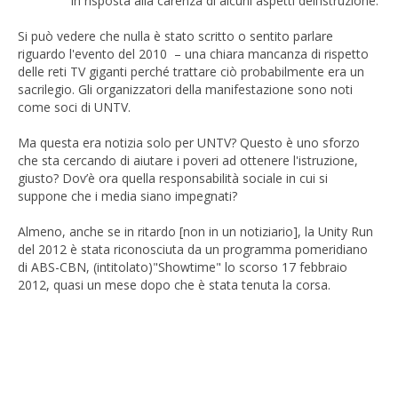
in risposta alla carenza di alcuni aspetti dell’istruzione.
Si può vedere che nulla è stato scritto o sentito parlare
riguardo l'evento del 2010 – una chiara mancanza di rispetto
delle reti TV giganti perché trattare ciò probabilmente era un
sacrilegio. Gli organizzatori della manifestazione sono noti
come soci di UNTV.
Ma questa era notizia solo per UNTV? Questo è uno sforzo
che sta cercando di aiutare i poveri ad ottenere l'istruzione,
giusto? Dov’è ora quella responsabilità sociale in cui si
suppone che i media siano impegnati?
Almeno, anche se in ritardo [non in un notiziario], la Unity Run
del 2012 è stata riconosciuta da un programma pomeridiano
di ABS-CBN, (intitolato)"Showtime" lo scorso 17 febbraio
2012, quasi un mese dopo che è stata tenuta la corsa.